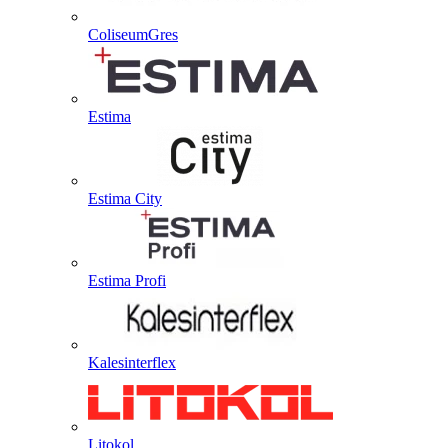
ColiseumGres
Estima
Estima City
Estima Profi
Kalesinterflex
Litokol