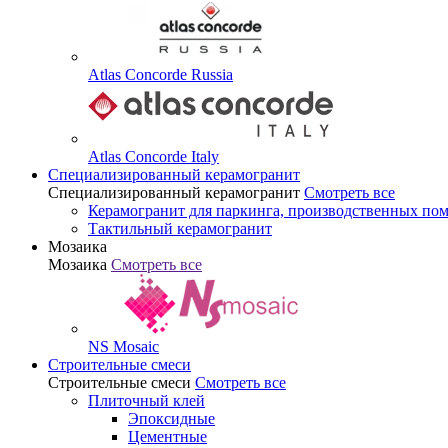
Atlas Concorde Russia
Atlas Concorde Italy
Специализированный керамогранит
Специализированный керамогранит
Смотреть все
Керамогранит для паркинга, производственных по
Тактильный керамогранит
Мозаика
Мозаика
Смотреть все
NS Mosaic
Строительные смеси
Строительные смеси
Смотреть все
Плиточный клей
Эпоксидные
Цементные