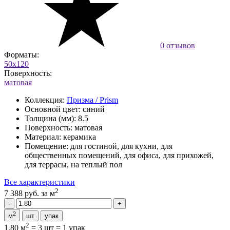
0 отзывов
Форматы:
50x120
Поверхность:
матовая
Коллекция:
Призма / Prism
Основной цвет:
синий
Толщина (мм):
8.5
Поверхность:
матовая
Материал:
керамика
Помещение:
для гостиной, для кухни, для
общественных помещений, для офиса, для прихожей,
для террасы, на теплый пол
Все характеристики
2
7 388 руб.
за м
2
м
шт
упак
2
1.80 м
=
3 шт
=
1 упак