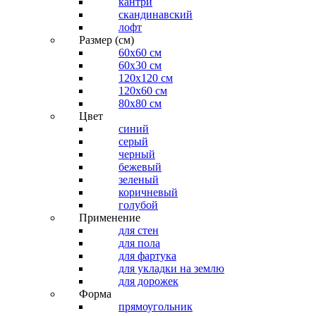
кантри
скандинавский
лофт
Размер (см)
60х60 см
60x30 см
120x120 см
120x60 см
80x80 см
Цвет
синий
серый
черный
бежевый
зеленый
коричневый
голубой
Применение
для стен
для пола
для фартука
для укладки на землю
для дорожек
Форма
прямоугольник