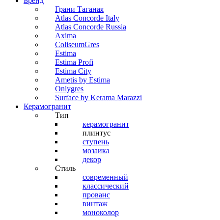
Бренд
Грани Таганая
Atlas Concorde Italy
Atlas Concorde Russia
Axima
ColiseumGres
Estima
Estima Profi
Estima City
Ametis by Estima
Onlygres
Surface by Kerama Marazzi
Керамогранит
Тип
керамогранит
плинтус
ступень
мозаика
декор
Стиль
современный
классический
прованс
винтаж
моноколор