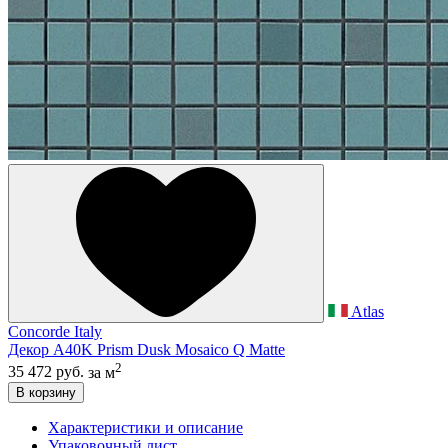
Atlas
Concorde Italy
Декор A40K Prism Dusk Mosaico Q Matte
2
35 472 руб.
за м
В корзину
Характеристики и описание
Упаковочный лист