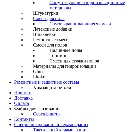
Сопутствующие гидроизоляционные
материалы
Штукатурки
Смеси для пола
Самовыравнивающиеся смеси
Латексные добавки
Шпаклевки
Ремонтные смеси
Смеси для полов
Наливные полы
Топпинг
Смеси для стяжки полов
Материалы для гидроизоляции
Glims
Litokol
Ремонтные и защитные составы
Химзащита бетона
Новости
Доставка
Оплата
Файлы для скачивания
Сертификаты
Контакты
Специализированный керамогранит
Тактильный керамогранит