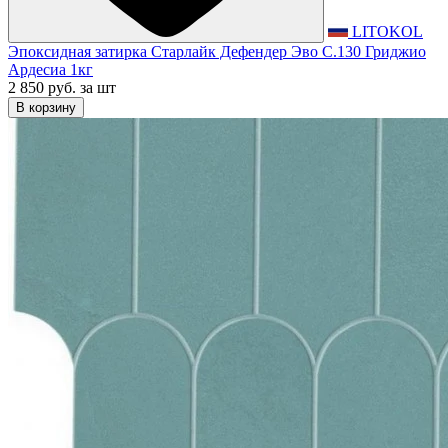
LITOKOL
Эпоксидная затирка Старлайк Дефендер Эво С.130 Гриджио
Ардесиа 1кг
2 850 руб.
за шт
В корзину