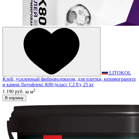
LITOKOL
Клей, усиленный фиброволокном, для плитки, керамогранита
и камня Литофлекс К80 (класс С2 E), 25 кг
2
1 190 руб.
за м
В корзину