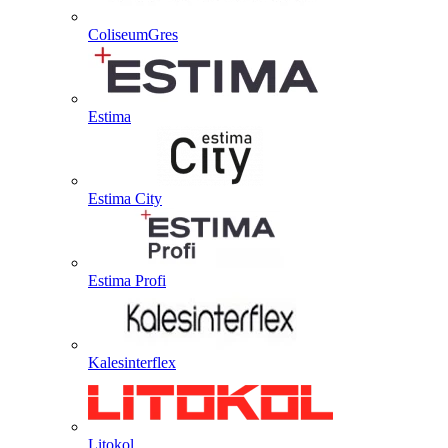
ColiseumGres
Estima
Estima City
Estima Profi
Kalesinterflex
Litokol