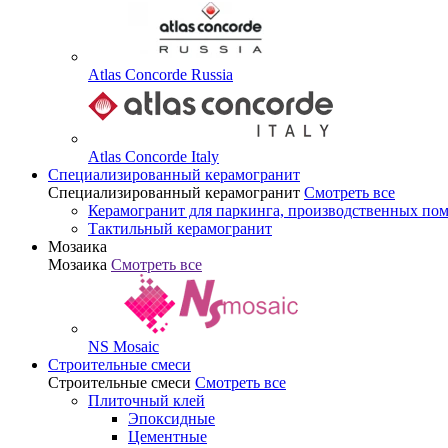
Atlas Concorde Russia
Atlas Concorde Italy
Специализированный керамогранит
Специализированный керамогранит
Смотреть все
Керамогранит для паркинга, производственных по
Тактильный керамогранит
Мозаика
Мозаика
Смотреть все
NS Mosaic
Строительные смеси
Строительные смеси
Смотреть все
Плиточный клей
Эпоксидные
Цементные