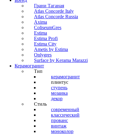
Бренд
Грани Таганая
Atlas Concorde Italy
Atlas Concorde Russia
Axima
ColiseumGres
Estima
Estima Profi
Estima City
Ametis by Estima
Onlygres
Surface by Kerama Marazzi
Керамогранит
Тип
керамогранит
плинтус
ступень
мозаика
декор
Стиль
современный
классический
прованс
винтаж
моноколор