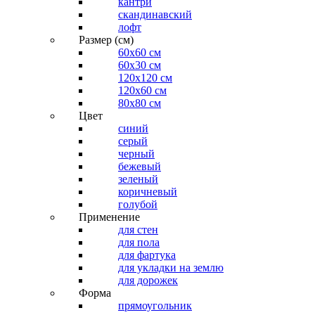
кантри
скандинавский
лофт
Размер (см)
60х60 см
60x30 см
120x120 см
120x60 см
80x80 см
Цвет
синий
серый
черный
бежевый
зеленый
коричневый
голубой
Применение
для стен
для пола
для фартука
для укладки на землю
для дорожек
Форма
прямоугольник