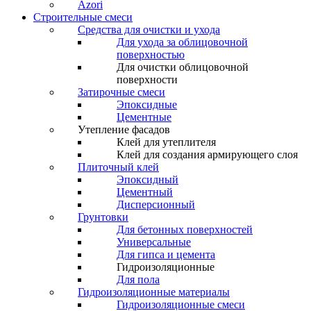
Azori
Строительные смеси
Средства для очистки и ухода
Для ухода за облицовочной
поверхностью
Для очистки облицовочной
поверхности
Затирочные смеси
Эпоксидные
Цементные
Утепление фасадов
Клей для утеплителя
Клей для создания армирующего слоя
Плиточный клей
Эпоксидный
Цементный
Дисперсионный
Грунтовки
Для бетонных поверхностей
Универсальные
Для гипса и цемента
Гидроизоляционные
Для пола
Гидроизоляционные материалы
Гидроизоляционные смеси