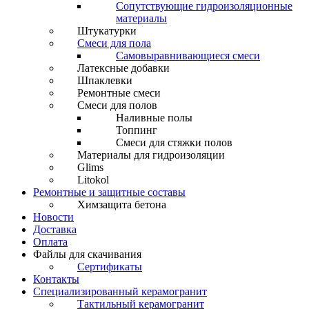
Сопутствующие гидроизоляционные
материалы
Штукатурки
Смеси для пола
Самовыравнивающиеся смеси
Латексные добавки
Шпаклевки
Ремонтные смеси
Смеси для полов
Наливные полы
Топпинг
Смеси для стяжки полов
Материалы для гидроизоляции
Glims
Litokol
Ремонтные и защитные составы
Химзащита бетона
Новости
Доставка
Оплата
Файлы для скачивания
Сертификаты
Контакты
Специализированный керамогранит
Тактильный керамогранит