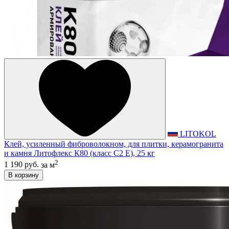
LITOKOL
Клей, усиленный фиброволокном, для плитки, керамогранита
и камня Литофлекс К80 (класс С2 E), 25 кг
2
1 190 руб.
за м
В корзину