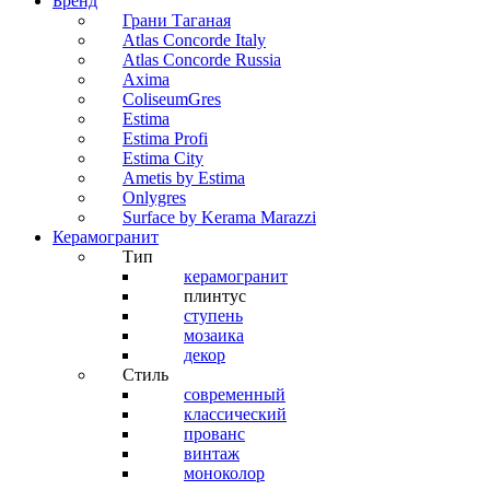
Бренд
Грани Таганая
Atlas Concorde Italy
Atlas Concorde Russia
Axima
ColiseumGres
Estima
Estima Profi
Estima City
Ametis by Estima
Onlygres
Surface by Kerama Marazzi
Керамогранит
Тип
керамогранит
плинтус
ступень
мозаика
декор
Стиль
современный
классический
прованс
винтаж
моноколор