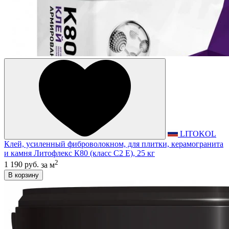
LITOKOL
Клей, усиленный фиброволокном, для плитки, керамогранита
и камня Литофлекс К80 (класс С2 E), 25 кг
2
1 190 руб.
за м
В корзину