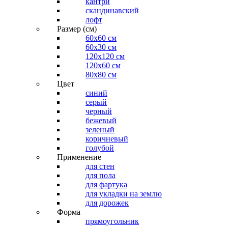
кантри
скандинавский
лофт
Размер (см)
60х60 см
60x30 см
120x120 см
120x60 см
80x80 см
Цвет
синий
серый
черный
бежевый
зеленый
коричневый
голубой
Применение
для стен
для пола
для фартука
для укладки на землю
для дорожек
Форма
прямоугольник