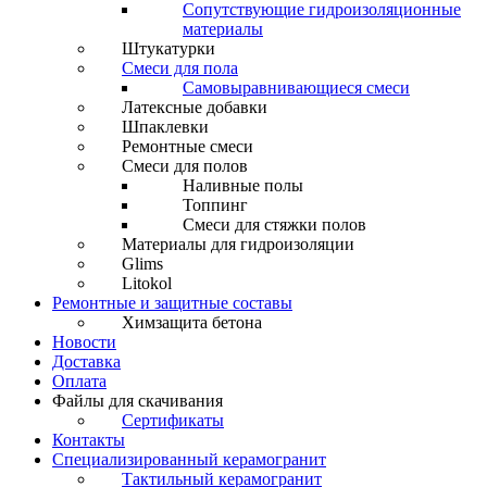
Сопутствующие гидроизоляционные
материалы
Штукатурки
Смеси для пола
Самовыравнивающиеся смеси
Латексные добавки
Шпаклевки
Ремонтные смеси
Смеси для полов
Наливные полы
Топпинг
Смеси для стяжки полов
Материалы для гидроизоляции
Glims
Litokol
Ремонтные и защитные составы
Химзащита бетона
Новости
Доставка
Оплата
Файлы для скачивания
Сертификаты
Контакты
Специализированный керамогранит
Тактильный керамогранит