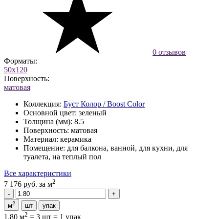
0 отзывов
Форматы:
50x120
Поверхность:
матовая
Коллекция:
Буст Колор / Boost Color
Основной цвет:
зеленый
Толщина (мм):
8.5
Поверхность:
матовая
Материал:
керамика
Помещение:
для балкона, ванной, для кухни, для
туалета, на теплый пол
Все характеристики
2
7 176 руб.
за м
2
м
шт
упак
2
1.80 м
=
3 шт
=
1 упак