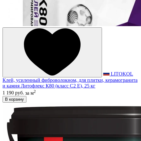
LITOKOL
Клей, усиленный фиброволокном, для плитки, керамогранита
и камня Литофлекс К80 (класс С2 E), 25 кг
2
1 190 руб.
за м
В корзину