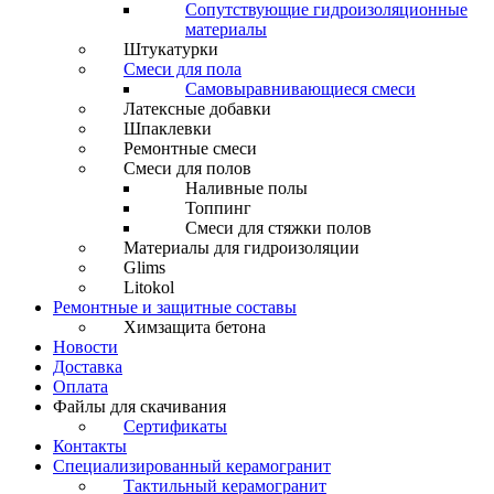
Сопутствующие гидроизоляционные
материалы
Штукатурки
Смеси для пола
Самовыравнивающиеся смеси
Латексные добавки
Шпаклевки
Ремонтные смеси
Смеси для полов
Наливные полы
Топпинг
Смеси для стяжки полов
Материалы для гидроизоляции
Glims
Litokol
Ремонтные и защитные составы
Химзащита бетона
Новости
Доставка
Оплата
Файлы для скачивания
Сертификаты
Контакты
Специализированный керамогранит
Тактильный керамогранит