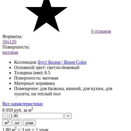
0 отзывов
Форматы:
50x120
Поверхность:
матовая
Коллекция:
Буст Колор / Boost Color
Основной цвет:
светло-бежевый
Толщина (мм):
8.5
Поверхность:
матовая
Материал:
керамика
Помещение:
для балкона, ванной, для кухни, для
туалета, на теплый пол
Все характеристики
2
8 059 руб.
за м
2
м
шт
упак
2
1.80 м
=
3 шт
=
1 упак