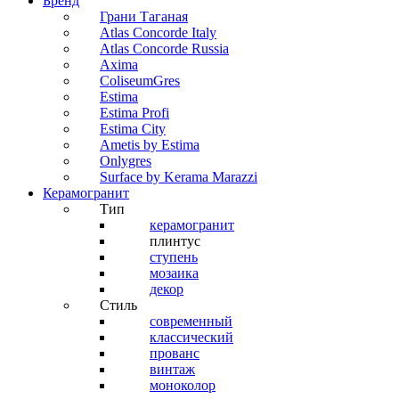
Бренд
Грани Таганая
Atlas Concorde Italy
Atlas Concorde Russia
Axima
ColiseumGres
Estima
Estima Profi
Estima City
Ametis by Estima
Onlygres
Surface by Kerama Marazzi
Керамогранит
Тип
керамогранит
плинтус
ступень
мозаика
декор
Стиль
современный
классический
прованс
винтаж
моноколор