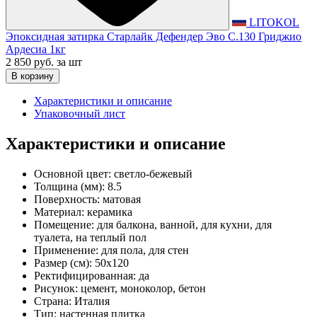
LITOKOL
Эпоксидная затирка Старлайк Дефендер Эво С.130 Гриджио
Ардесиа 1кг
2 850 руб.
за шт
В корзину
Характеристики и описание
Упаковочный лист
Характеристики и описание
Основной цвет:
светло-бежевый
Толщина (мм):
8.5
Поверхность:
матовая
Материал:
керамика
Помещение:
для балкона, ванной, для кухни, для
туалета, на теплый пол
Применение:
для пола, для стен
Размер (см):
50x120
Ректифицированная:
да
Рисунок:
цемент, моноколор, бетон
Страна:
Италия
Тип:
настенная плитка