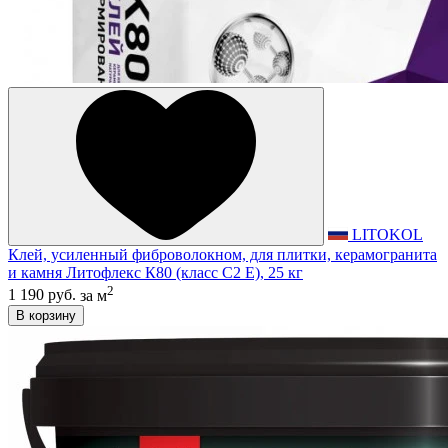
LITOKOL
Клей, усиленный фиброволокном, для плитки, керамогранита
и камня Литофлекс К80 (класс С2 E), 25 кг
2
1 190 руб.
за м
В корзину