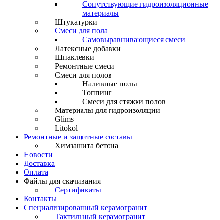
Сопутствующие гидроизоляционные
материалы
Штукатурки
Смеси для пола
Самовыравнивающиеся смеси
Латексные добавки
Шпаклевки
Ремонтные смеси
Смеси для полов
Наливные полы
Топпинг
Смеси для стяжки полов
Материалы для гидроизоляции
Glims
Litokol
Ремонтные и защитные составы
Химзащита бетона
Новости
Доставка
Оплата
Файлы для скачивания
Сертификаты
Контакты
Специализированный керамогранит
Тактильный керамогранит