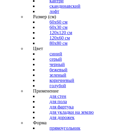
кантри
скандинавский
лофт
Размер (см)
60х60 см
60x30 см
120x120 см
120x60 см
80x80 см
Цвет
синий
серый
черный
бежевый
зеленый
коричневый
голубой
Применение
для стен
для пола
для фартука
для укладки на землю
для дорожек
Форма
прямоугольник