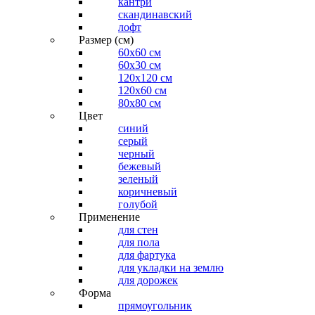
кантри
скандинавский
лофт
Размер (см)
60х60 см
60x30 см
120x120 см
120x60 см
80x80 см
Цвет
синий
серый
черный
бежевый
зеленый
коричневый
голубой
Применение
для стен
для пола
для фартука
для укладки на землю
для дорожек
Форма
прямоугольник