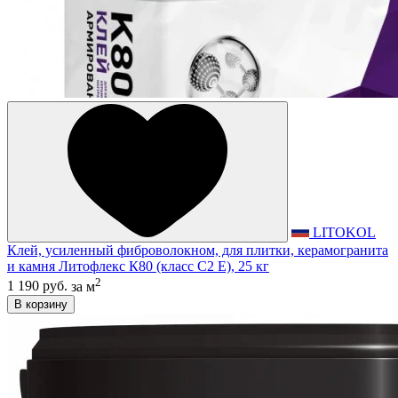
LITOKOL
Клей, усиленный фиброволокном, для плитки, керамогранита
и камня Литофлекс К80 (класс С2 E), 25 кг
2
1 190 руб.
за м
В корзину