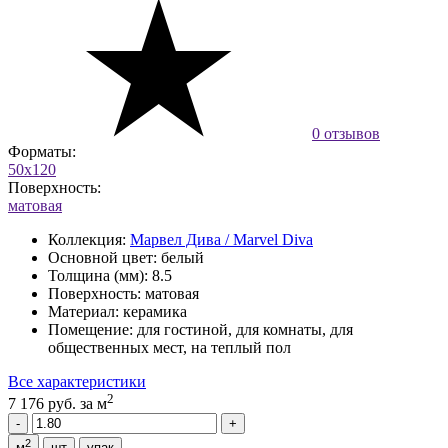
0 отзывов
Форматы:
50x120
Поверхность:
матовая
Коллекция:
Марвел Дива / Marvel Diva
Основной цвет:
белый
Толщина (мм):
8.5
Поверхность:
матовая
Материал:
керамика
Помещение:
для гостиной, для комнаты, для
общественных мест, на теплый пол
Все характеристики
2
7 176 руб.
за м
2
м
шт
упак