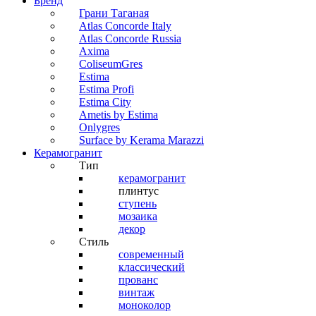
Бренд
Грани Таганая
Atlas Concorde Italy
Atlas Concorde Russia
Axima
ColiseumGres
Estima
Estima Profi
Estima City
Ametis by Estima
Onlygres
Surface by Kerama Marazzi
Керамогранит
Тип
керамогранит
плинтус
ступень
мозаика
декор
Стиль
современный
классический
прованс
винтаж
моноколор