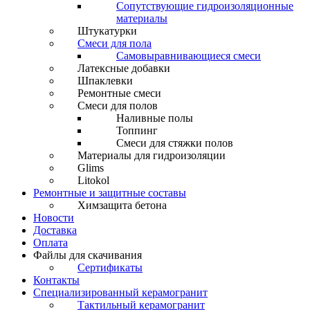
Сопутствующие гидроизоляционные
материалы
Штукатурки
Смеси для пола
Самовыравнивающиеся смеси
Латексные добавки
Шпаклевки
Ремонтные смеси
Смеси для полов
Наливные полы
Топпинг
Смеси для стяжки полов
Материалы для гидроизоляции
Glims
Litokol
Ремонтные и защитные составы
Химзащита бетона
Новости
Доставка
Оплата
Файлы для скачивания
Сертификаты
Контакты
Специализированный керамогранит
Тактильный керамогранит