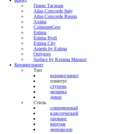
Бренд
Грани Таганая
Atlas Concorde Italy
Atlas Concorde Russia
Axima
ColiseumGres
Estima
Estima Profi
Estima City
Ametis by Estima
Onlygres
Surface by Kerama Marazzi
Керамогранит
Тип
керамогранит
плинтус
ступень
мозаика
декор
Стиль
современный
классический
прованс
винтаж
моноколор