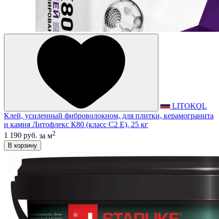
LITOKOL
Клей, усиленный фиброволокном, для плитки, керамогранита
и камня Литофлекс К80 (класс С2 E), 25 кг
2
1 190 руб.
за м
В корзину