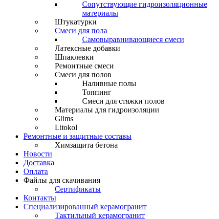
Сопутствующие гидроизоляционные
материалы
Штукатурки
Смеси для пола
Самовыравнивающиеся смеси
Латексные добавки
Шпаклевки
Ремонтные смеси
Смеси для полов
Наливные полы
Топпинг
Смеси для стяжки полов
Материалы для гидроизоляции
Glims
Litokol
Ремонтные и защитные составы
Химзащита бетона
Новости
Доставка
Оплата
Файлы для скачивания
Сертификаты
Контакты
Специализированный керамогранит
Тактильный керамогранит