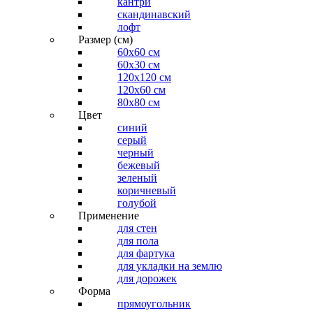
кантри
скандинавский
лофт
Размер (см)
60х60 см
60x30 см
120x120 см
120x60 см
80x80 см
Цвет
синий
серый
черный
бежевый
зеленый
коричневый
голубой
Применение
для стен
для пола
для фартука
для укладки на землю
для дорожек
Форма
прямоугольник