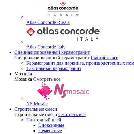
Atlas Concorde Russia
Atlas Concorde Italy
Специализированный керамогранит
Специализированный керамогранит
Смотреть все
Керамогранит для паркинга, производственных по
Тактильный керамогранит
Мозаика
Мозаика
Смотреть все
NS Mosaic
Строительные смеси
Строительные смеси
Смотреть все
Плиточный клей
Эпоксидные
Цементные