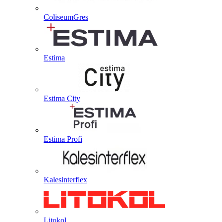
ColiseumGres
Estima
Estima City
Estima Profi
Kalesinterflex
Litokol