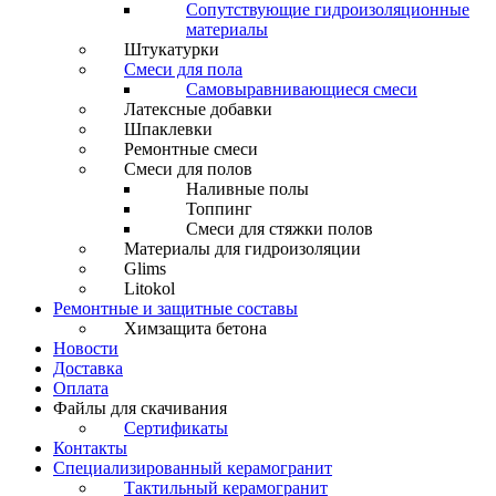
Сопутствующие гидроизоляционные
материалы
Штукатурки
Смеси для пола
Самовыравнивающиеся смеси
Латексные добавки
Шпаклевки
Ремонтные смеси
Смеси для полов
Наливные полы
Топпинг
Смеси для стяжки полов
Материалы для гидроизоляции
Glims
Litokol
Ремонтные и защитные составы
Химзащита бетона
Новости
Доставка
Оплата
Файлы для скачивания
Сертификаты
Контакты
Специализированный керамогранит
Тактильный керамогранит