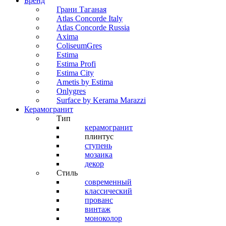
Бренд
Грани Таганая
Atlas Concorde Italy
Atlas Concorde Russia
Axima
ColiseumGres
Estima
Estima Profi
Estima City
Ametis by Estima
Onlygres
Surface by Kerama Marazzi
Керамогранит
Тип
керамогранит
плинтус
ступень
мозаика
декор
Стиль
современный
классический
прованс
винтаж
моноколор