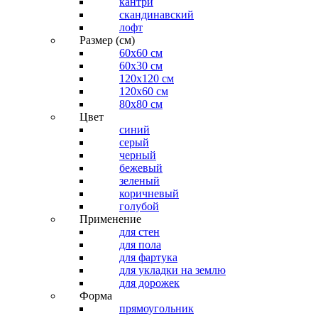
кантри
скандинавский
лофт
Размер (см)
60х60 см
60x30 см
120x120 см
120x60 см
80x80 см
Цвет
синий
серый
черный
бежевый
зеленый
коричневый
голубой
Применение
для стен
для пола
для фартука
для укладки на землю
для дорожек
Форма
прямоугольник