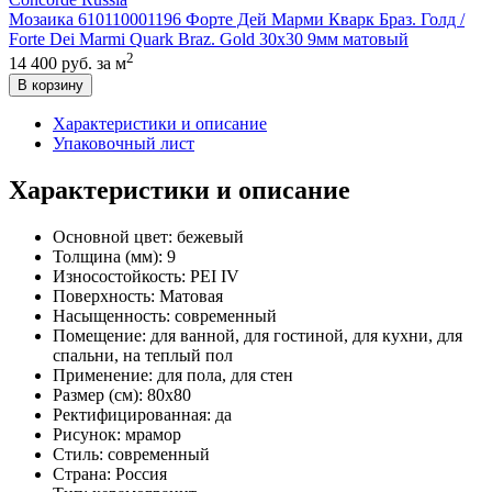
Мозаика 610110001196 Форте Дей Марми Кварк Браз. Голд /
Forte Dei Marmi Quark Braz. Gold 30x30 9мм матовый
2
14 400 руб.
за м
В корзину
Характеристики и описание
Упаковочный лист
Характеристики и описание
Основной цвет:
бежевый
Толщина (мм):
9
Износостойкость:
PEI IV
Поверхность:
Матовая
Насыщенность:
современный
Помещение:
для ванной, для гостиной, для кухни, для
спальни, на теплый пол
Применение:
для пола, для стен
Размер (см):
80x80
Ректифицированная:
да
Рисунок:
мрамор
Стиль:
современный
Страна:
Россия