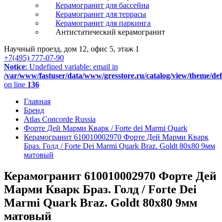
Керамогранит для бассейна
Керамогранит для террасы
Керамогранит для паркинга
Антистатический керамогранит
Научный проезд, дом 12, офис 5, этаж 1
+7(495) 777-07-90
Notice
: Undefined variable: email in
/var/www/fastuser/data/www/gresstore.ru/catalog/view/theme/de
on line
136
Главная
Бренд
Atlas Concorde Russia
Форте Дей Марми Кварк / Forte dei Marmi Quark
Керамогранит 610010002970 Форте Дей Марми Кварк
Браз. Голд / Forte Dei Marmi Quark Braz. Goldt 80x80 9мм
матовый
Керамогранит 610010002970 Форте Дей
Марми Кварк Браз. Голд / Forte Dei
Marmi Quark Braz. Goldt 80x80 9мм
матовый