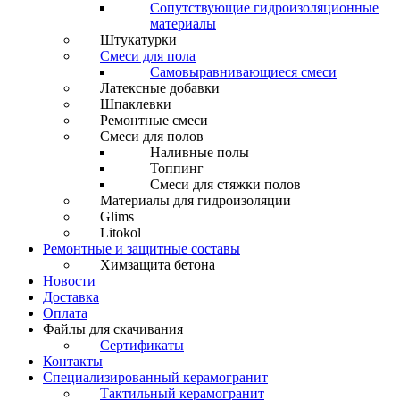
Сопутствующие гидроизоляционные
материалы
Штукатурки
Смеси для пола
Самовыравнивающиеся смеси
Латексные добавки
Шпаклевки
Ремонтные смеси
Смеси для полов
Наливные полы
Топпинг
Смеси для стяжки полов
Материалы для гидроизоляции
Glims
Litokol
Ремонтные и защитные составы
Химзащита бетона
Новости
Доставка
Оплата
Файлы для скачивания
Сертификаты
Контакты
Специализированный керамогранит
Тактильный керамогранит