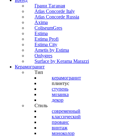
Бренд
Грани Таганая
Atlas Concorde Italy
Atlas Concorde Russia
Axima
ColiseumGres
Estima
Estima Profi
Estima City
Ametis by Estima
Onlygres
Surface by Kerama Marazzi
Керамогранит
Тип
керамогранит
плинтус
ступень
мозаика
декор
Стиль
современный
классический
прованс
винтаж
моноколор