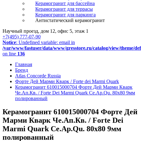
Керамогранит для бассейна
Керамогранит для террасы
Керамогранит для паркинга
Антистатический керамогранит
Научный проезд, дом 12, офис 5, этаж 1
+7(495) 777-07-90
Notice
: Undefined variable: email in
/var/www/fastuser/data/www/gresstore.ru/catalog/view/theme/de
on line
136
Главная
Бренд
Atlas Concorde Russia
Форте Дей Марми Кварк / Forte dei Marmi Quark
Керамогранит 610015000704 Форте Дей Марми Кварк
Че.Ап.Кв. / Forte Dei Marmi Quark Ce.Ap.Qu. 80x80 9мм
полированный
Керамогранит 610015000704 Форте Дей
Марми Кварк Че.Ап.Кв. / Forte Dei
Marmi Quark Ce.Ap.Qu. 80x80 9мм
полированный