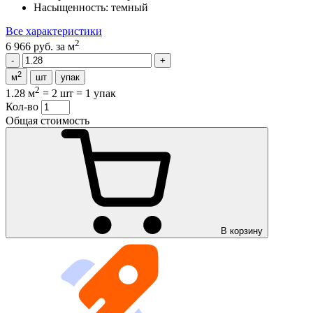
Насыщенность:
темный
Все характеристики
2
6 966 руб.
за м
2
м
шт
упак
2
1.28 м
=
2 шт
=
1 упак
Кол-во
Общая стоимость
В корзину