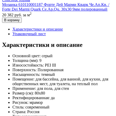
Мозаика 610110001187 Форте Дей Марми Кварк Че.Ап.Кв. /
Forte Dei Marmi Quark Ce.Ap.Qu. 30x30 9мм полированный
2
20 382 руб.
за м
В корзину
Характеристики и описание
Упаковочный лист
Характеристики и описание
Основной цвет:
серый
Толщина (мм):
9
Износостойкость:
PEI III
Поверхность:
Полированная
Насыщенность:
темный
Помещение:
для бассейна, для ванной, для кухни, для
общественных мест, для туалета, на теплый пол
Применение:
для пола, для стен
Размер (см):
80x80
Ректифицированная:
да
Рисунок:
мрамор
Стиль:
современный
Страна:
Россия