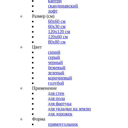
кантри
скандинавский
лофт
Размер (см)
60х60 см
60x30 см
120x120 см
120x60 см
80x80 см
Цвет
синий
серый
черный
бежевый
зеленый
коричневый
голубой
Применение
для стен
для пола
для фартука
для укладки на землю
для дорожек
Форма
прямоугольник