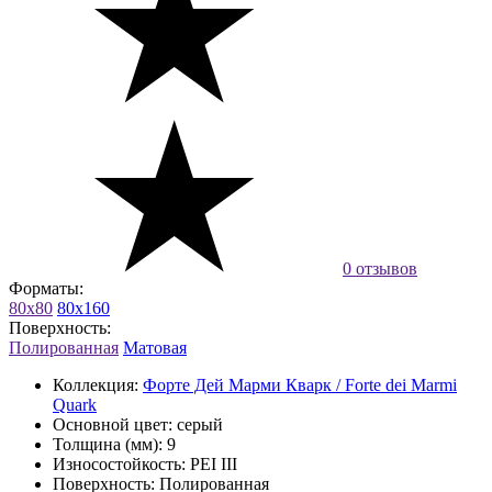
0 отзывов
Форматы:
80x80
80x160
Поверхность:
Полированная
Матовая
Коллекция:
Форте Дей Марми Кварк / Forte dei Marmi
Quark
Основной цвет:
серый
Толщина (мм):
9
Износостойкость:
PEI III
Поверхность:
Полированная