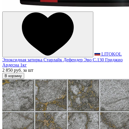
LITOKOL
Эпоксидная затирка Старлайк Дефендер Эво С.130 Гриджио
Ардесиа 1кг
2 850 руб.
за шт
В корзину