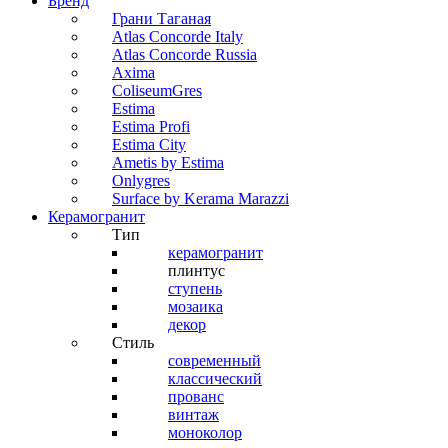
Бренд
Грани Таганая
Atlas Concorde Italy
Atlas Concorde Russia
Axima
ColiseumGres
Estima
Estima Profi
Estima City
Ametis by Estima
Onlygres
Surface by Kerama Marazzi
Керамогранит
Тип
керамогранит
плинтус
ступень
мозаика
декор
Стиль
современный
классический
прованс
винтаж
моноколор