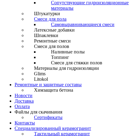
Сопутствующие гидроизоляционные
материалы
Штукатурки
Смеси для пола
Самовыравнивающиеся смеси
Латексные добавки
Шпаклевки
Ремонтные смеси
Смеси для полов
Наливные полы
Топпинг
Смеси для стяжки полов
Материалы для гидроизоляции
Glims
Litokol
Ремонтные и защитные составы
Химзащита бетона
Новости
Доставка
Оплата
Файлы для скачивания
Сертификаты
Контакты
Специализированный керамогранит
Тактильный керамогранит