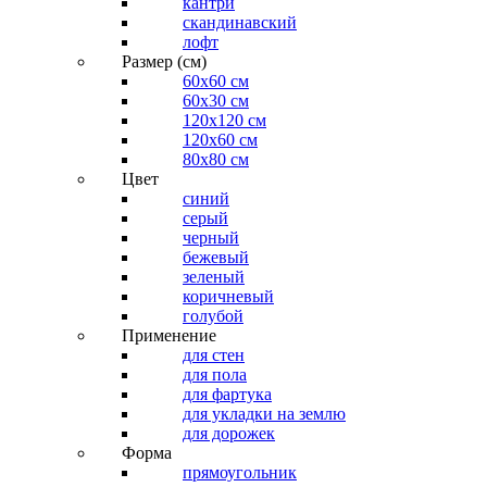
кантри
скандинавский
лофт
Размер (см)
60х60 см
60x30 см
120x120 см
120x60 см
80x80 см
Цвет
синий
серый
черный
бежевый
зеленый
коричневый
голубой
Применение
для стен
для пола
для фартука
для укладки на землю
для дорожек
Форма
прямоугольник