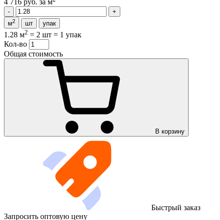
4 716 руб.
за м
2
м
шт
упак
2
1.28 м
=
2 шт
=
1 упак
Кол-во
Общая стоимость
В корзину
Быстрый заказ
Запросить оптовую цену