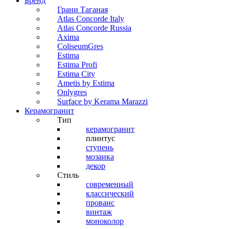
Бренд
Грани Таганая
Atlas Concorde Italy
Atlas Concorde Russia
Axima
ColiseumGres
Estima
Estima Profi
Estima City
Ametis by Estima
Onlygres
Surface by Kerama Marazzi
Керамогранит
Тип
керамогранит
плинтус
ступень
мозаика
декор
Стиль
современный
классический
прованс
винтаж
моноколор