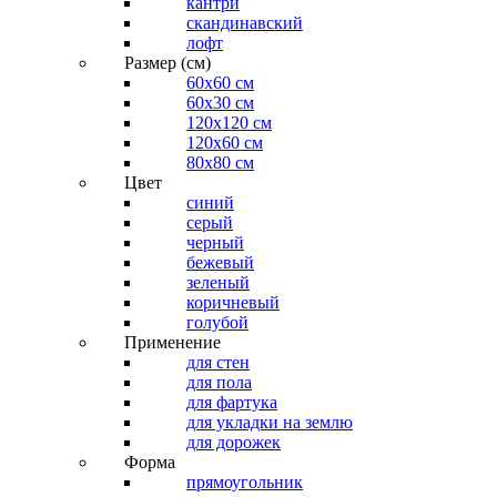
кантри
скандинавский
лофт
Размер (см)
60х60 см
60x30 см
120x120 см
120x60 см
80x80 см
Цвет
синий
серый
черный
бежевый
зеленый
коричневый
голубой
Применение
для стен
для пола
для фартука
для укладки на землю
для дорожек
Форма
прямоугольник