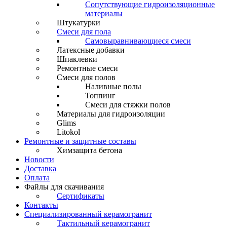
Сопутствующие гидроизоляционные
материалы
Штукатурки
Смеси для пола
Самовыравнивающиеся смеси
Латексные добавки
Шпаклевки
Ремонтные смеси
Смеси для полов
Наливные полы
Топпинг
Смеси для стяжки полов
Материалы для гидроизоляции
Glims
Litokol
Ремонтные и защитные составы
Химзащита бетона
Новости
Доставка
Оплата
Файлы для скачивания
Сертификаты
Контакты
Специализированный керамогранит
Тактильный керамогранит