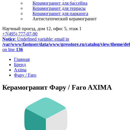
Керамогранит для бассейна
Керамогранит для террасы
Керамогранит для паркинга
Антистатический керамогранит
Научный проезд, дом 12, офис 5, этаж 1
+7(495) 777-07-90
Notice
: Undefined variable: email in
/var/www/fastuser/data/www/gresstore.ru/catalog/view/theme/de
on line
136
Главная
Бренд
Axima
Фару / Faro
Керамогранит Фару / Faro AXIMA