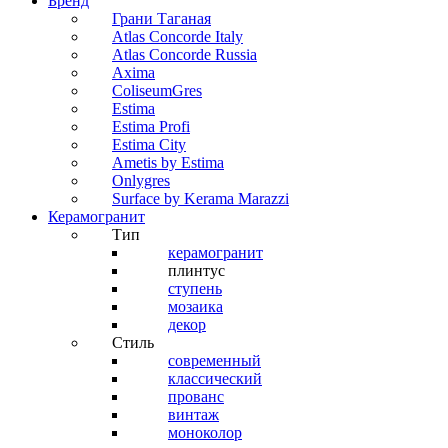
Бренд
Грани Таганая
Atlas Concorde Italy
Atlas Concorde Russia
Axima
ColiseumGres
Estima
Estima Profi
Estima City
Ametis by Estima
Onlygres
Surface by Kerama Marazzi
Керамогранит
Тип
керамогранит
плинтус
ступень
мозаика
декор
Стиль
современный
классический
прованс
винтаж
моноколор