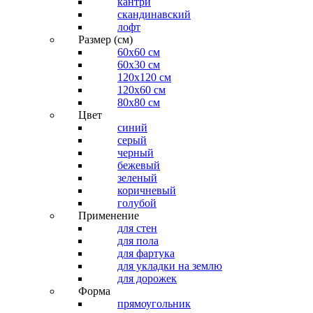
кантри
скандинавский
лофт
Размер (см)
60х60 см
60x30 см
120x120 см
120x60 см
80x80 см
Цвет
синий
серый
черный
бежевый
зеленый
коричневый
голубой
Применение
для стен
для пола
для фартука
для укладки на землю
для дорожек
Форма
прямоугольник