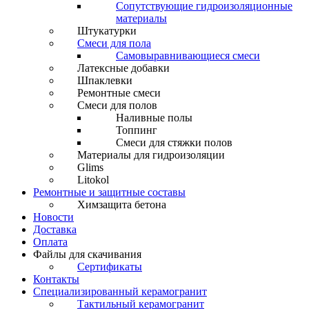
Сопутствующие гидроизоляционные
материалы
Штукатурки
Смеси для пола
Самовыравнивающиеся смеси
Латексные добавки
Шпаклевки
Ремонтные смеси
Смеси для полов
Наливные полы
Топпинг
Смеси для стяжки полов
Материалы для гидроизоляции
Glims
Litokol
Ремонтные и защитные составы
Химзащита бетона
Новости
Доставка
Оплата
Файлы для скачивания
Сертификаты
Контакты
Специализированный керамогранит
Тактильный керамогранит