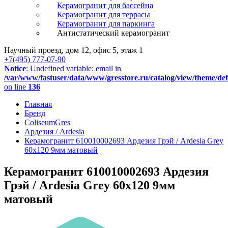
Керамогранит для бассейна
Керамогранит для террасы
Керамогранит для паркинга
Антистатический керамогранит
Научный проезд, дом 12, офис 5, этаж 1
+7(495) 777-07-90
Notice
: Undefined variable: email in
/var/www/fastuser/data/www/gresstore.ru/catalog/view/theme/de
on line
136
Главная
Бренд
ColiseumGres
Ардезия / Ardesia
Керамогранит 610010002693 Ардезия Грэй / Ardesia Grey
60x120 9мм матовый
Керамогранит 610010002693 Ардезия
Грэй / Ardesia Grey 60x120 9мм
матовый