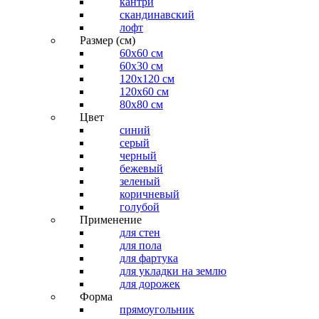
кантри
скандинавский
лофт
Размер (см)
60х60 см
60x30 см
120x120 см
120x60 см
80x80 см
Цвет
синий
серый
черный
бежевый
зеленый
коричневый
голубой
Применение
для стен
для пола
для фартука
для укладки на землю
для дорожек
Форма
прямоугольник