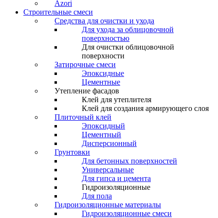
Azori
Строительные смеси
Средства для очистки и ухода
Для ухода за облицовочной
поверхностью
Для очистки облицовочной
поверхности
Затирочные смеси
Эпоксидные
Цементные
Утепление фасадов
Клей для утеплителя
Клей для создания армирующего слоя
Плиточный клей
Эпоксидный
Цементный
Дисперсионный
Грунтовки
Для бетонных поверхностей
Универсальные
Для гипса и цемента
Гидроизоляционные
Для пола
Гидроизоляционные материалы
Гидроизоляционные смеси