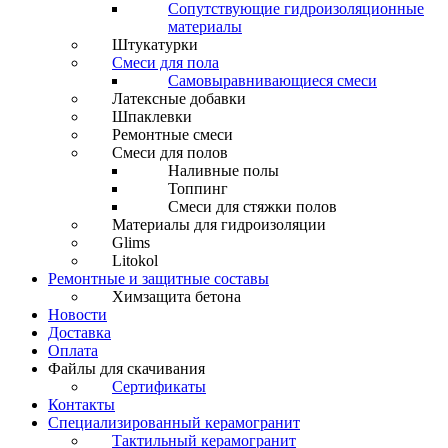
Сопутствующие гидроизоляционные
материалы
Штукатурки
Смеси для пола
Самовыравнивающиеся смеси
Латексные добавки
Шпаклевки
Ремонтные смеси
Смеси для полов
Наливные полы
Топпинг
Смеси для стяжки полов
Материалы для гидроизоляции
Glims
Litokol
Ремонтные и защитные составы
Химзащита бетона
Новости
Доставка
Оплата
Файлы для скачивания
Сертификаты
Контакты
Специализированный керамогранит
Тактильный керамогранит