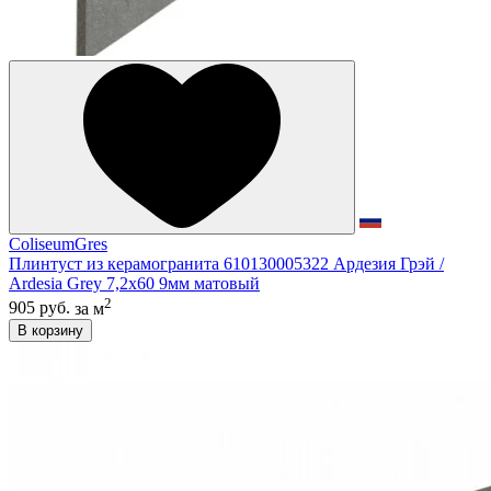
ColiseumGres
Плинтуст из керамогранита 610130005322 Ардезия Грэй /
Ardesia Grey 7,2x60 9мм матовый
2
905 руб.
за м
В корзину