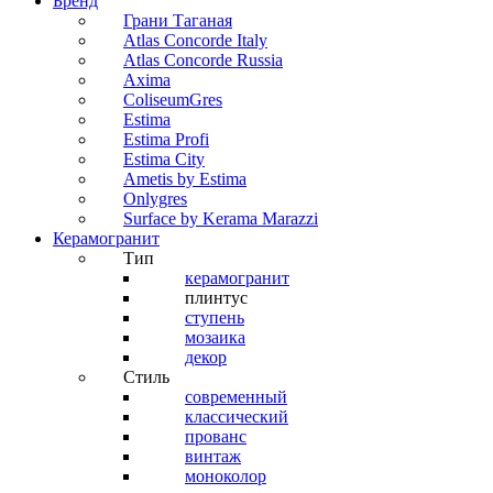
Бренд
Грани Таганая
Atlas Concorde Italy
Atlas Concorde Russia
Axima
ColiseumGres
Estima
Estima Profi
Estima City
Ametis by Estima
Onlygres
Surface by Kerama Marazzi
Керамогранит
Тип
керамогранит
плинтус
ступень
мозаика
декор
Стиль
современный
классический
прованс
винтаж
моноколор