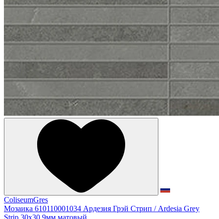
ColiseumGres
Мозаика 610110001034 Ардезия Грэй Стрип / Ardesia Grey
Strip 30x30 9мм матовый