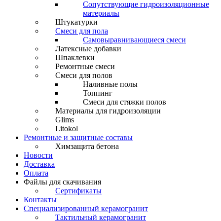
Сопутствующие гидроизоляционные
материалы
Штукатурки
Смеси для пола
Самовыравнивающиеся смеси
Латексные добавки
Шпаклевки
Ремонтные смеси
Смеси для полов
Наливные полы
Топпинг
Смеси для стяжки полов
Материалы для гидроизоляции
Glims
Litokol
Ремонтные и защитные составы
Химзащита бетона
Новости
Доставка
Оплата
Файлы для скачивания
Сертификаты
Контакты
Специализированный керамогранит
Тактильный керамогранит