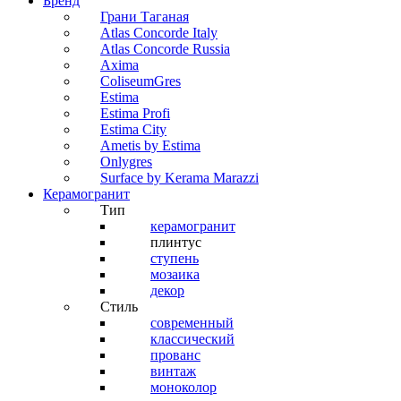
Бренд
Грани Таганая
Atlas Concorde Italy
Atlas Concorde Russia
Axima
ColiseumGres
Estima
Estima Profi
Estima City
Ametis by Estima
Onlygres
Surface by Kerama Marazzi
Керамогранит
Тип
керамогранит
плинтус
ступень
мозаика
декор
Стиль
современный
классический
прованс
винтаж
моноколор