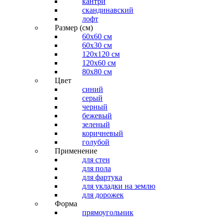
кантри
скандинавский
лофт
Размер (см)
60х60 см
60x30 см
120x120 см
120x60 см
80x80 см
Цвет
синий
серый
черный
бежевый
зеленый
коричневый
голубой
Применение
для стен
для пола
для фартука
для укладки на землю
для дорожек
Форма
прямоугольник