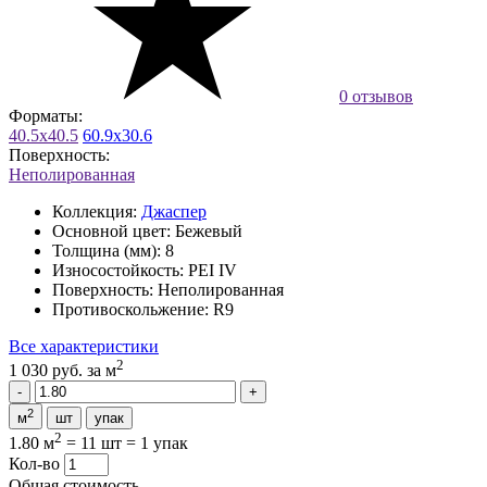
0 отзывов
Форматы:
40.5x40.5
60.9x30.6
Поверхность:
Неполированная
Коллекция:
Джаспер
Основной цвет:
Бежевый
Толщина (мм):
8
Износостойкость:
PEI IV
Поверхность:
Неполированная
Противоскольжение:
R9
Все характеристики
2
1 030 руб.
за м
2
м
шт
упак
2
1.80 м
=
11 шт
=
1 упак
Кол-во
Общая стоимость