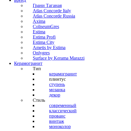
Бренд
Грани Таганая
Atlas Concorde Italy
Atlas Concorde Russia
Axima
ColiseumGres
Estima
Estima Profi
Estima City
Ametis by Estima
Onlygres
Surface by Kerama Marazzi
Керамогранит
Тип
керамогранит
плинтус
ступень
мозаика
декор
Стиль
современный
классический
прованс
винтаж
моноколор