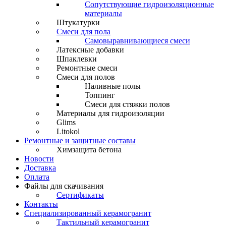
Сопутствующие гидроизоляционные
материалы
Штукатурки
Смеси для пола
Самовыравнивающиеся смеси
Латексные добавки
Шпаклевки
Ремонтные смеси
Смеси для полов
Наливные полы
Топпинг
Смеси для стяжки полов
Материалы для гидроизоляции
Glims
Litokol
Ремонтные и защитные составы
Химзащита бетона
Новости
Доставка
Оплата
Файлы для скачивания
Сертификаты
Контакты
Специализированный керамогранит
Тактильный керамогранит