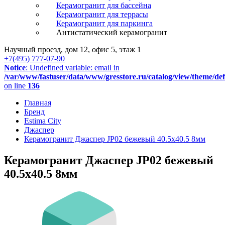
Керамогранит для бассейна
Керамогранит для террасы
Керамогранит для паркинга
Антистатический керамогранит
Научный проезд, дом 12, офис 5, этаж 1
+7(495) 777-07-90
Notice
: Undefined variable: email in
/var/www/fastuser/data/www/gresstore.ru/catalog/view/theme/de
on line
136
Главная
Бренд
Estima City
Джаспер
Керамогранит Джаспер JP02 бежевый 40.5x40.5 8мм
Керамогранит Джаспер JP02 бежевый
40.5x40.5 8мм