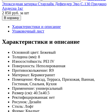
Эпоксидная затирка Старлайк Дефендер Эво С.130 Гриджио
Ардесиа 1кг
2 850 руб.
за шт
В корзину
Характеристики и описание
Упаковочный лист
Характеристики и описание
Основной цвет:
Бежевый
Толщина (мм):
8
Износостойкость:
PEI IV
Поверхность:
Неполированная
Противоскольжение:
R9
Материал:
Керамогранит
Помещение:
Фасад, Терраса, Прихожая, Ванная,
Гостиная, Спальня, Кухня
Применение:
универсальный
Размер (см):
40.5x40.5
Ректифицированная:
нет
Рисунок:
Дизайн
Стиль:
Лофт
Форма:
Квадрат