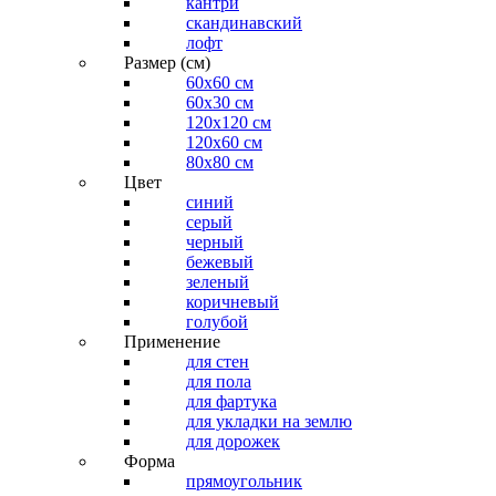
кантри
скандинавский
лофт
Размер (см)
60х60 см
60x30 см
120x120 см
120x60 см
80x80 см
Цвет
синий
серый
черный
бежевый
зеленый
коричневый
голубой
Применение
для стен
для пола
для фартука
для укладки на землю
для дорожек
Форма
прямоугольник