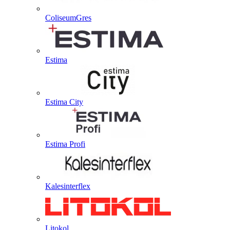
ColiseumGres
Estima
Estima City
Estima Profi
Kalesinterflex
Litokol