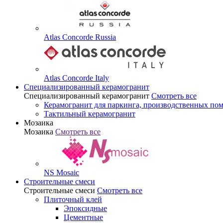
Atlas Concorde Russia
Atlas Concorde Italy
Специализированный керамогранит
Специализированный керамогранит
Смотреть все
Керамогранит для паркинга, производственных по
Тактильный керамогранит
Мозаика
Мозаика
Смотреть все
NS Mosaic
Строительные смеси
Строительные смеси
Смотреть все
Плиточный клей
Эпоксидные
Цементные