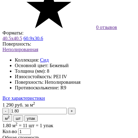
0 отзывов
Форматы:
40.5x40.5
60.9x30.6
Поверхность:
Неполированная
Коллекция:
Сид
Основной цвет:
Бежевый
Толщина (мм):
8
Износостойкость:
PEI IV
Поверхность:
Неполированная
Противоскольжение:
R9
Все характеристики
2
1 290 руб.
за м
2
м
шт
упак
2
1.80 м
=
11 шт
=
1 упак
Кол-во
Общая стоимость