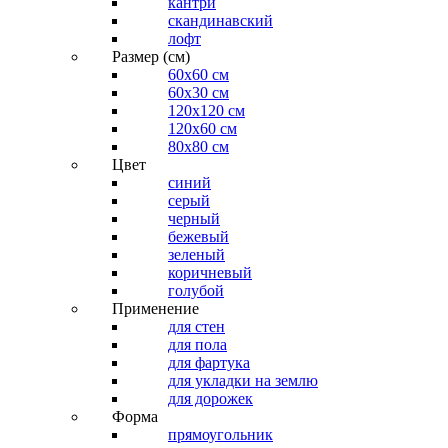
кантри
скандинавский
лофт
Размер (см)
60х60 см
60x30 см
120x120 см
120x60 см
80x80 см
Цвет
синий
серый
черный
бежевый
зеленый
коричневый
голубой
Применение
для стен
для пола
для фартука
для укладки на землю
для дорожек
Форма
прямоугольник