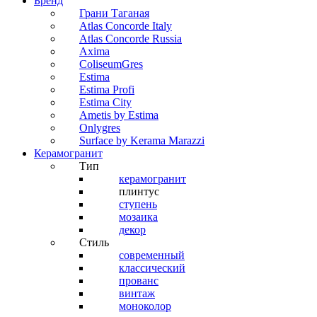
Бренд
Грани Таганая
Atlas Concorde Italy
Atlas Concorde Russia
Axima
ColiseumGres
Estima
Estima Profi
Estima City
Ametis by Estima
Onlygres
Surface by Kerama Marazzi
Керамогранит
Тип
керамогранит
плинтус
ступень
мозаика
декор
Стиль
современный
классический
прованс
винтаж
моноколор