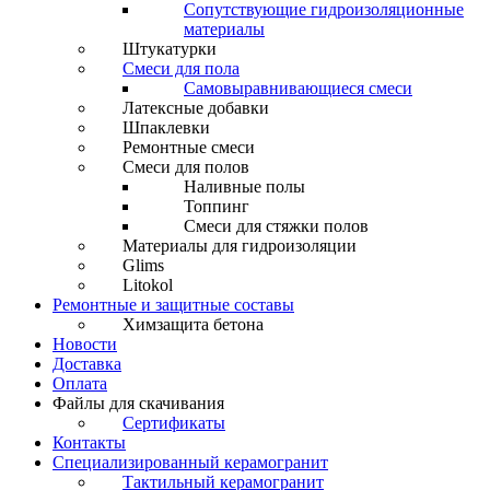
Сопутствующие гидроизоляционные
материалы
Штукатурки
Смеси для пола
Самовыравнивающиеся смеси
Латексные добавки
Шпаклевки
Ремонтные смеси
Смеси для полов
Наливные полы
Топпинг
Смеси для стяжки полов
Материалы для гидроизоляции
Glims
Litokol
Ремонтные и защитные составы
Химзащита бетона
Новости
Доставка
Оплата
Файлы для скачивания
Сертификаты
Контакты
Специализированный керамогранит
Тактильный керамогранит