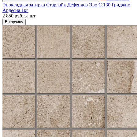
Эпоксидная затирка Старлайк Дефендер Эво С.130 Гриджио
Ардесиа 1кг
2 850 руб.
за шт
В корзину