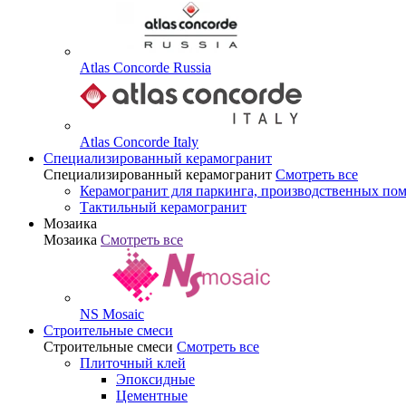
Atlas Concorde Russia
Atlas Concorde Italy
Специализированный керамогранит
Специализированный керамогранит
Смотреть все
Керамогранит для паркинга, производственных по
Тактильный керамогранит
Мозаика
Мозаика
Смотреть все
NS Mosaic
Строительные смеси
Строительные смеси
Смотреть все
Плиточный клей
Эпоксидные
Цементные