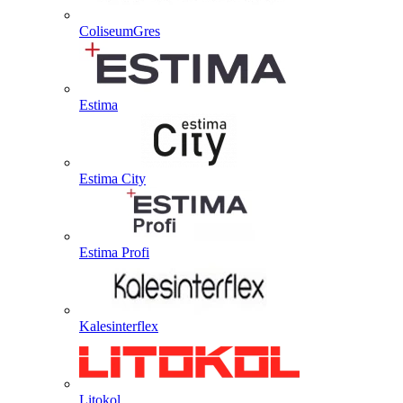
ColiseumGres
Estima
Estima City
Estima Profi
Kalesinterflex
Litokol