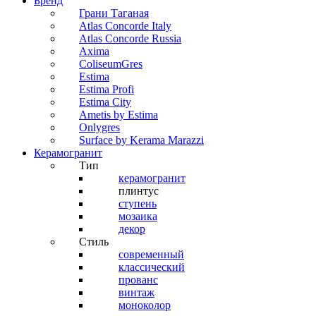
Бренд
Грани Таганая
Atlas Concorde Italy
Atlas Concorde Russia
Axima
ColiseumGres
Estima
Estima Profi
Estima City
Ametis by Estima
Onlygres
Surface by Kerama Marazzi
Керамогранит
Тип
керамогранит
плинтус
ступень
мозаика
декор
Стиль
современный
классический
прованс
винтаж
моноколор