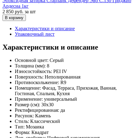
Эпоксидная затирка Старлайк Дефендер Эво С.130 Гриджио
Ардесиа 1кг
2 850 руб.
за шт
В корзину
Характеристики и описание
Упаковочный лист
Характеристики и описание
Основной цвет:
Серый
Толщина (мм):
8
Износостойкость:
PEI IV
Поверхность:
Неполированная
Противоскольжение:
R9
Помещение:
Фасад, Терраса, Прихожая, Ванная,
Гостиная, Спальня, Кухня
Применение:
универсальный
Размер (см):
30x30
Ректифицированная:
да
Рисунок:
Камень
Стиль:
Классический
Тип:
Мозаика
Форма:
Квадрат
Доп. свойства:
Цифровой керамогранит