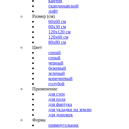
кантри
скандинавский
лофт
Размер (см)
60х60 см
60x30 см
120x120 см
120x60 см
80x80 см
Цвет
синий
серый
черный
бежевый
зеленый
коричневый
голубой
Применение
для стен
для пола
для фартука
для укладки на землю
для дорожек
Форма
прямоугольник