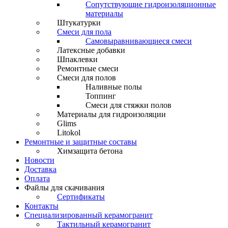
Сопутствующие гидроизоляционные
материалы
Штукатурки
Смеси для пола
Самовыравнивающиеся смеси
Латексные добавки
Шпаклевки
Ремонтные смеси
Смеси для полов
Наливные полы
Топпинг
Смеси для стяжки полов
Материалы для гидроизоляции
Glims
Litokol
Ремонтные и защитные составы
Химзащита бетона
Новости
Доставка
Оплата
Файлы для скачивания
Сертификаты
Контакты
Специализированный керамогранит
Тактильный керамогранит