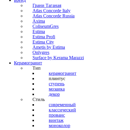
Бренд
Грани Таганая
Atlas Concorde Italy
Atlas Concorde Russia
Axima
ColiseumGres
Estima
Estima Profi
Estima City
Ametis by Estima
Onlygres
Surface by Kerama Marazzi
Керамогранит
Тип
керамогранит
плинтус
ступень
мозаика
декор
Стиль
современный
классический
прованс
винтаж
моноколор