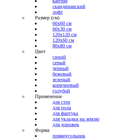
кантри
скандинавский
лофт
Размер (см)
60х60 см
60x30 см
120x120 см
120x60 см
80x80 см
Цвет
синий
серый
черный
бежевый
зеленый
коричневый
голубой
Применение
для стен
для пола
для фартука
для укладки на землю
для дорожек
Форма
прямоугольник