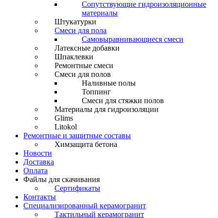
Сопутствующие гидроизоляционные
материалы
Штукатурки
Смеси для пола
Самовыравнивающиеся смеси
Латексные добавки
Шпаклевки
Ремонтные смеси
Смеси для полов
Наливные полы
Топпинг
Смеси для стяжки полов
Материалы для гидроизоляции
Glims
Litokol
Ремонтные и защитные составы
Химзащита бетона
Новости
Доставка
Оплата
Файлы для скачивания
Сертификаты
Контакты
Специализированный керамогранит
Тактильный керамогранит