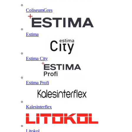
ColiseumGres
Estima
Estima City
Estima Profi
Kalesinterflex
Litokol