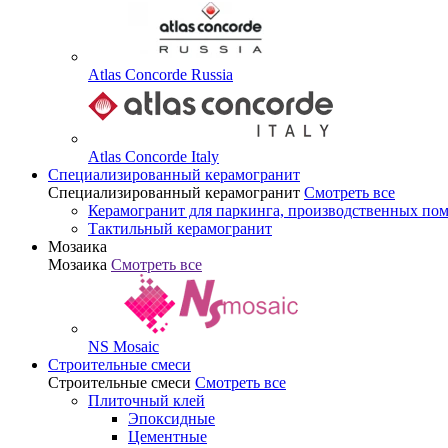
Atlas Concorde Russia
Atlas Concorde Italy
Специализированный керамогранит
Специализированный керамогранит
Смотреть все
Керамогранит для паркинга, производственных по
Тактильный керамогранит
Мозаика
Мозаика
Смотреть все
NS Mosaic
Строительные смеси
Строительные смеси
Смотреть все
Плиточный клей
Эпоксидные
Цементные