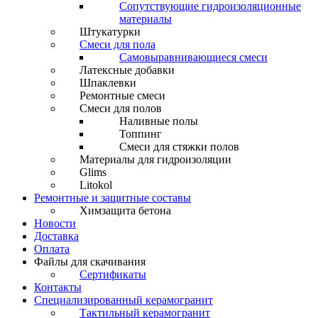
Сопутствующие гидроизоляционные
материалы
Штукатурки
Смеси для пола
Самовыравнивающиеся смеси
Латексные добавки
Шпаклевки
Ремонтные смеси
Смеси для полов
Наливные полы
Топпинг
Смеси для стяжки полов
Материалы для гидроизоляции
Glims
Litokol
Ремонтные и защитные составы
Химзащита бетона
Новости
Доставка
Оплата
Файлы для скачивания
Сертификаты
Контакты
Специализированный керамогранит
Тактильный керамогранит