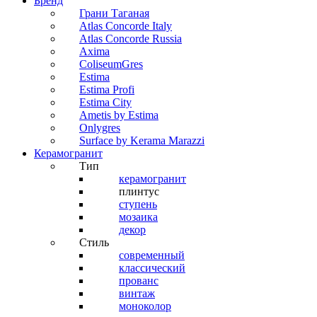
Бренд
Грани Таганая
Atlas Concorde Italy
Atlas Concorde Russia
Axima
ColiseumGres
Estima
Estima Profi
Estima City
Ametis by Estima
Onlygres
Surface by Kerama Marazzi
Керамогранит
Тип
керамогранит
плинтус
ступень
мозаика
декор
Стиль
современный
классический
прованс
винтаж
моноколор