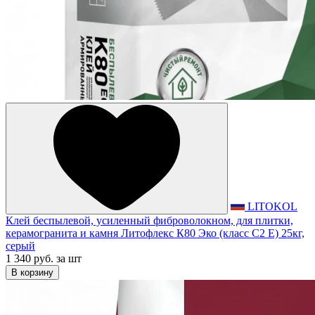
LITOKOL
Клей беспылевой, усиленный фиброволокном, для плитки,
керамогранита и камня Литофлекс К80 Эко (класс С2 Е) 25кг,
серый
1 340 руб.
за шт
В корзину