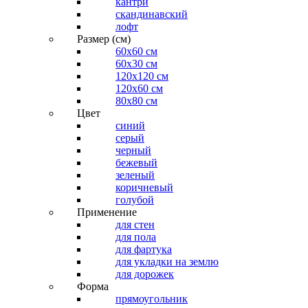
кантри
скандинавский
лофт
Размер (см)
60х60 см
60x30 см
120x120 см
120x60 см
80x80 см
Цвет
синий
серый
черный
бежевый
зеленый
коричневый
голубой
Применение
для стен
для пола
для фартука
для укладки на землю
для дорожек
Форма
прямоугольник