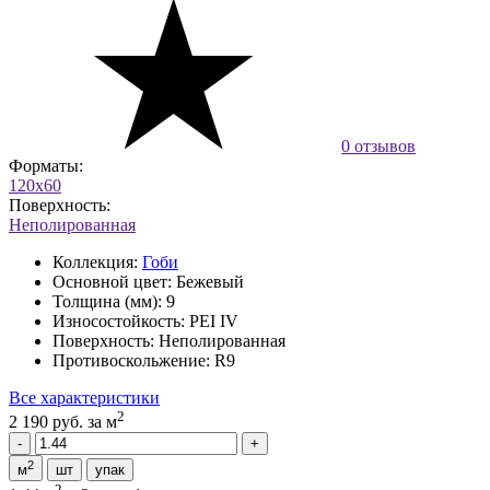
0 отзывов
Форматы:
120x60
Поверхность:
Неполированная
Коллекция:
Гоби
Основной цвет:
Бежевый
Толщина (мм):
9
Износостойкость:
PEI IV
Поверхность:
Неполированная
Противоскольжение:
R9
Все характеристики
2
2 190 руб.
за м
2
м
шт
упак
2