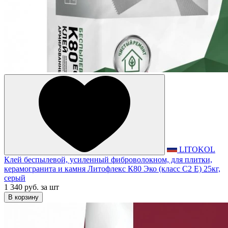
LITOKOL
Клей беспылевой, усиленный фиброволокном, для плитки,
керамогранита и камня Литофлекс К80 Эко (класс С2 Е) 25кг,
серый
1 340 руб.
за шт
В корзину