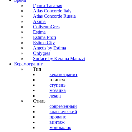
Бренд
Грани Таганая
Atlas Concorde Italy
Atlas Concorde Russia
Axima
ColiseumGres
Estima
Estima Profi
Estima City
Ametis by Estima
Onlygres
Surface by Kerama Marazzi
Керамогранит
Тип
керамогранит
плинтус
ступень
мозаика
декор
Стиль
современный
классический
прованс
винтаж
моноколор