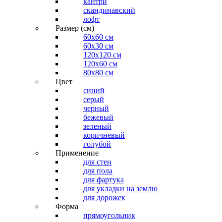
кантри
скандинавский
лофт
Размер (см)
60х60 см
60x30 см
120x120 см
120x60 см
80x80 см
Цвет
синий
серый
черный
бежевый
зеленый
коричневый
голубой
Применение
для стен
для пола
для фартука
для укладки на землю
для дорожек
Форма
прямоугольник