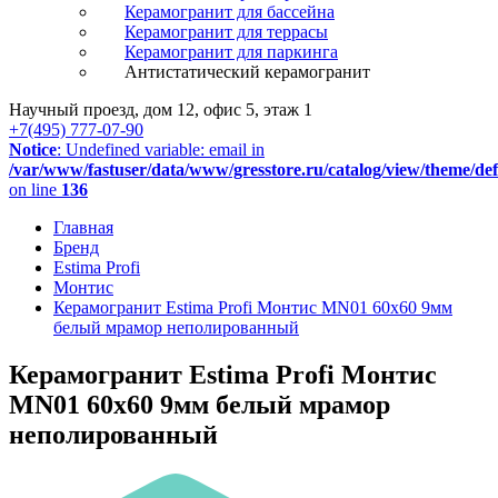
Керамогранит для бассейна
Керамогранит для террасы
Керамогранит для паркинга
Антистатический керамогранит
Научный проезд, дом 12, офис 5, этаж 1
+7(495) 777-07-90
Notice
: Undefined variable: email in
/var/www/fastuser/data/www/gresstore.ru/catalog/view/theme/de
on line
136
Главная
Бренд
Estima Profi
Монтис
Керамогранит Estima Profi Монтис MN01 60x60 9мм
белый мрамор неполированный
Керамогранит Estima Profi Монтис
MN01 60x60 9мм белый мрамор
неполированный