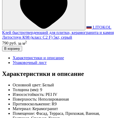
LITOKOL
Клей быстротвердеющий для плитки, керамогранита и камня
Литостоун К98 (класс С2 F) 5кг, серый
2
790 руб.
за м
В корзину
Характеристики и описание
Упаковочный лист
Характеристики и описание
Основной цвет:
Белый
Толщина (мм):
9
Износостойкость:
PEI IV
Поверхность:
Неполированная
Противоскольжение:
R9
Материал:
Керамогранит
Помещение:
Фасад, Терраса, Прихожая, Ванная,