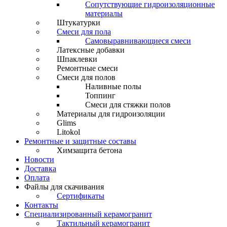
Сопутствующие гидроизоляционные
материалы
Штукатурки
Смеси для пола
Самовыравнивающиеся смеси
Латексные добавки
Шпаклевки
Ремонтные смеси
Смеси для полов
Наливные полы
Топпинг
Смеси для стяжки полов
Материалы для гидроизоляции
Glims
Litokol
Ремонтные и защитные составы
Химзащита бетона
Новости
Доставка
Оплата
Файлы для скачивания
Сертификаты
Контакты
Специализированный керамогранит
Тактильный керамогранит