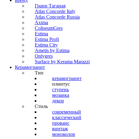
Бренд
Грани Таганая
Atlas Concorde Italy
Atlas Concorde Russia
Axima
ColiseumGres
Estima
Estima Profi
Estima City
Ametis by Estima
Onlygres
Surface by Kerama Marazzi
Керамогранит
Тип
керамогранит
плинтус
ступень
мозаика
декор
Стиль
современный
классический
прованс
винтаж
моноколор