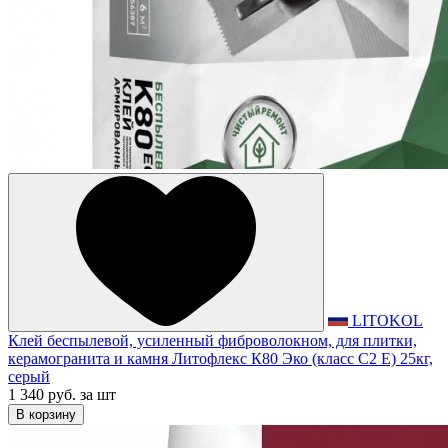
LITOKOL
Клей беспылевой, усиленный фиброволокном, для плитки,
керамогранита и камня Литофлекс К80 Эко (класс С2 Е) 25кг,
серый
1 340 руб.
за шт
В корзину