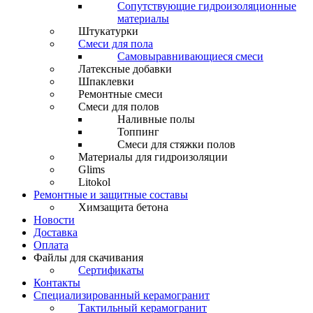
Сопутствующие гидроизоляционные
материалы
Штукатурки
Смеси для пола
Самовыравнивающиеся смеси
Латексные добавки
Шпаклевки
Ремонтные смеси
Смеси для полов
Наливные полы
Топпинг
Смеси для стяжки полов
Материалы для гидроизоляции
Glims
Litokol
Ремонтные и защитные составы
Химзащита бетона
Новости
Доставка
Оплата
Файлы для скачивания
Сертификаты
Контакты
Специализированный керамогранит
Тактильный керамогранит