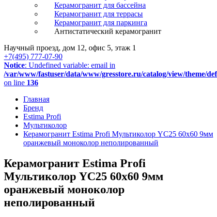
Керамогранит для бассейна
Керамогранит для террасы
Керамогранит для паркинга
Антистатический керамогранит
Научный проезд, дом 12, офис 5, этаж 1
+7(495) 777-07-90
Notice
: Undefined variable: email in
/var/www/fastuser/data/www/gresstore.ru/catalog/view/theme/de
on line
136
Главная
Бренд
Estima Profi
Мультиколор
Керамогранит Estima Profi Мультиколор YC25 60x60 9мм
оранжевый моноколор неполированный
Керамогранит Estima Profi
Мультиколор YC25 60x60 9мм
оранжевый моноколор
неполированный