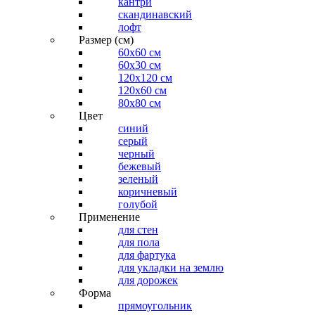
кантри
скандинавский
лофт
Размер (см)
60х60 см
60x30 см
120x120 см
120x60 см
80x80 см
Цвет
синий
серый
черный
бежевый
зеленый
коричневый
голубой
Применение
для стен
для пола
для фартука
для укладки на землю
для дорожек
Форма
прямоугольник