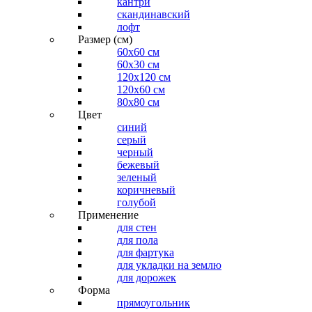
кантри
скандинавский
лофт
Размер (см)
60х60 см
60x30 см
120x120 см
120x60 см
80x80 см
Цвет
синий
серый
черный
бежевый
зеленый
коричневый
голубой
Применение
для стен
для пола
для фартука
для укладки на землю
для дорожек
Форма
прямоугольник