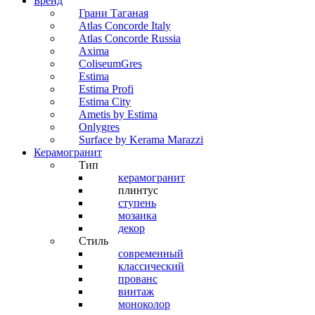
Бренд
Грани Таганая
Atlas Concorde Italy
Atlas Concorde Russia
Axima
ColiseumGres
Estima
Estima Profi
Estima City
Ametis by Estima
Onlygres
Surface by Kerama Marazzi
Керамогранит
Тип
керамогранит
плинтус
ступень
мозаика
декор
Стиль
современный
классический
прованс
винтаж
моноколор