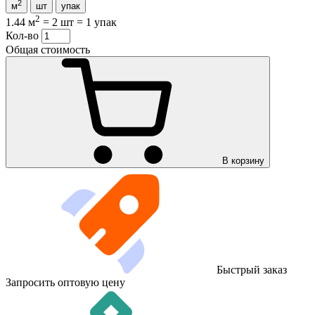
2
м
шт
упак
2
1.44 м
=
2 шт
=
1 упак
Кол-во
Общая стоимость
В корзину
Быстрый заказ
Запросить оптовую цену