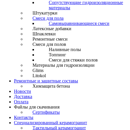
Сопутствующие гидроизоляционные
материалы
Штукатурки
Смеси для пола
Самовыравнивающиеся смеси
Латексные добавки
Шпаклевки
Ремонтные смеси
Смеси для полов
Наливные полы
Топпинг
Смеси для стяжки полов
Материалы для гидроизоляции
Glims
Litokol
Ремонтные и защитные составы
Химзащита бетона
Новости
Доставка
Оплата
Файлы для скачивания
Сертификаты
Контакты
Специализированный керамогранит
Тактильный керамогранит