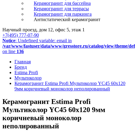
Керамогранит для бассейна
Керамогранит для террасы
Керамогранит для паркинга
Антистатический керамогранит
Научный проезд, дом 12, офис 5, этаж 1
+7(495) 777-07-90
Notice
: Undefined variable: email in
/var/www/fastuser/data/www/gresstore.ru/catalog/view/theme/de
on line
136
Главная
Бренд
Estima Profi
Мультиколор
Керамогранит Estima Profi Мультиколор YC45 60x120
9мм коричневый моноколор неполированный
Керамогранит Estima Profi
Мультиколор YC45 60x120 9мм
коричневый моноколор
неполированный