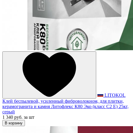
LITOKOL
Клей беспылевой, усиленный фиброволокном, для плитки,
керамогранита и камня Литофлекс К80 Эко (класс С2 Е) 25кг,
серый
1 340 руб.
за шт
В корзину