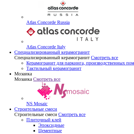
Atlas Concorde Russia
Atlas Concorde Italy
Специализированный керамогранит
Специализированный керамогранит
Смотреть все
Керамогранит для паркинга, производственных по
Тактильный керамогранит
Мозаика
Мозаика
Смотреть все
NS Mosaic
Строительные смеси
Строительные смеси
Смотреть все
Плиточный клей
Эпоксидные
Цементные