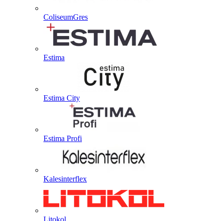
ColiseumGres
Estima
Estima City
Estima Profi
Kalesinterflex
Litokol