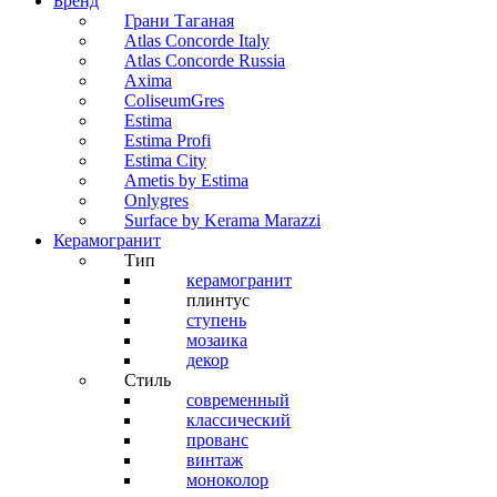
Бренд
Грани Таганая
Atlas Concorde Italy
Atlas Concorde Russia
Axima
ColiseumGres
Estima
Estima Profi
Estima City
Ametis by Estima
Onlygres
Surface by Kerama Marazzi
Керамогранит
Тип
керамогранит
плинтус
ступень
мозаика
декор
Стиль
современный
классический
прованс
винтаж
моноколор