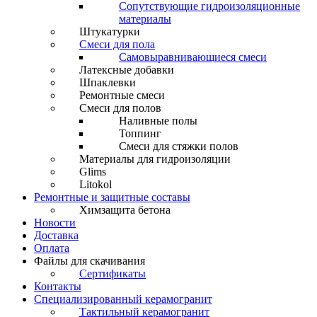
Сопутствующие гидроизоляционные
материалы
Штукатурки
Смеси для пола
Самовыравнивающиеся смеси
Латексные добавки
Шпаклевки
Ремонтные смеси
Смеси для полов
Наливные полы
Топпинг
Смеси для стяжки полов
Материалы для гидроизоляции
Glims
Litokol
Ремонтные и защитные составы
Химзащита бетона
Новости
Доставка
Оплата
Файлы для скачивания
Сертификаты
Контакты
Специализированный керамогранит
Тактильный керамогранит