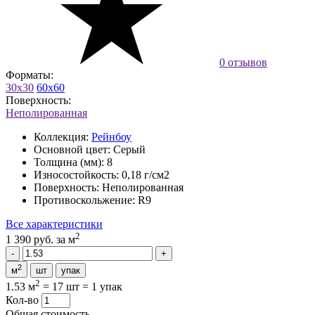
0 отзывов
Форматы:
30x30
60x60
Поверхность:
Неполированная
Коллекция:
Рейнбоу
Основной цвет:
Серый
Толщина (мм):
8
Износостойкость:
0,18 г/см2
Поверхность:
Неполированная
Противоскольжение:
R9
Все характеристики
2
1 390 руб.
за м
2
м
шт
упак
2
1.53 м
=
17 шт
=
1 упак
Кол-во
Общая стоимость