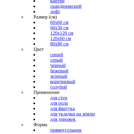
кантри
скандинавский
лофт
Размер (см)
60х60 см
60x30 см
120x120 см
120x60 см
80x80 см
Цвет
синий
серый
черный
бежевый
зеленый
коричневый
голубой
Применение
для стен
для пола
для фартука
для укладки на землю
для дорожек
Форма
прямоугольник