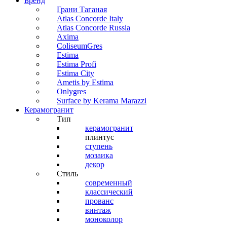
Бренд
Грани Таганая
Atlas Concorde Italy
Atlas Concorde Russia
Axima
ColiseumGres
Estima
Estima Profi
Estima City
Ametis by Estima
Onlygres
Surface by Kerama Marazzi
Керамогранит
Тип
керамогранит
плинтус
ступень
мозаика
декор
Стиль
современный
классический
прованс
винтаж
моноколор