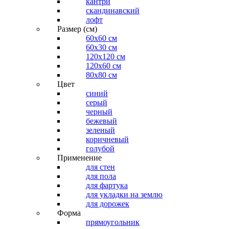
кантри
скандинавский
лофт
Размер (см)
60х60 см
60x30 см
120x120 см
120x60 см
80x80 см
Цвет
синий
серый
черный
бежевый
зеленый
коричневый
голубой
Применение
для стен
для пола
для фартука
для укладки на землю
для дорожек
Форма
прямоугольник