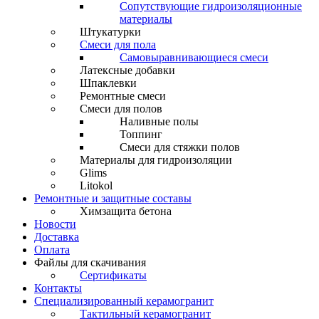
Сопутствующие гидроизоляционные
материалы
Штукатурки
Смеси для пола
Самовыравнивающиеся смеси
Латексные добавки
Шпаклевки
Ремонтные смеси
Смеси для полов
Наливные полы
Топпинг
Смеси для стяжки полов
Материалы для гидроизоляции
Glims
Litokol
Ремонтные и защитные составы
Химзащита бетона
Новости
Доставка
Оплата
Файлы для скачивания
Сертификаты
Контакты
Специализированный керамогранит
Тактильный керамогранит