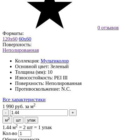
0 отзывов
Форматы:
120x60
60x60
Поверхность:
Неполированная
Коллекция:
Мультиколор
Основной цвет:
Зеленый
Толщина (мм):
10
Износостойкость:
PEI III
Поверхность:
Неполированная
Противоскольжение:
N.C.
Все характеристики
2
1 990 руб.
за м
2
м
шт
упак
2
1.44 м
=
2 шт
=
1 упак
Кол-во
Общая стоимость