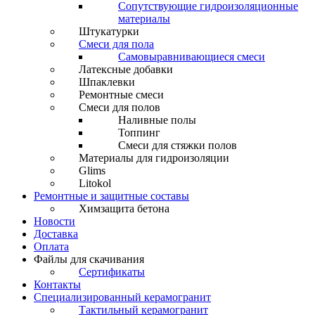
Сопутствующие гидроизоляционные
материалы
Штукатурки
Смеси для пола
Самовыравнивающиеся смеси
Латексные добавки
Шпаклевки
Ремонтные смеси
Смеси для полов
Наливные полы
Топпинг
Смеси для стяжки полов
Материалы для гидроизоляции
Glims
Litokol
Ремонтные и защитные составы
Химзащита бетона
Новости
Доставка
Оплата
Файлы для скачивания
Сертификаты
Контакты
Специализированный керамогранит
Тактильный керамогранит