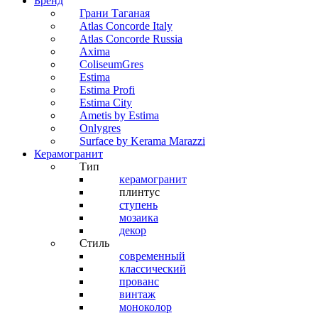
Бренд
Грани Таганая
Atlas Concorde Italy
Atlas Concorde Russia
Axima
ColiseumGres
Estima
Estima Profi
Estima City
Ametis by Estima
Onlygres
Surface by Kerama Marazzi
Керамогранит
Тип
керамогранит
плинтус
ступень
мозаика
декор
Стиль
современный
классический
прованс
винтаж
моноколор