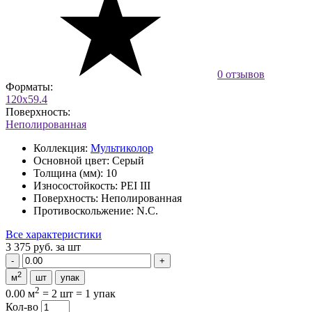
0 отзывов
Форматы:
120x59.4
Поверхность:
Неполированная
Коллекция:
Мультиколор
Основной цвет:
Серый
Толщина (мм):
10
Износостойкость:
PEI III
Поверхность:
Неполированная
Противоскольжение:
N.C.
Все характеристики
3 375 руб.
за шт
2
м
шт
упак
2
0.00 м
=
2 шт
=
1 упак
Кол-во