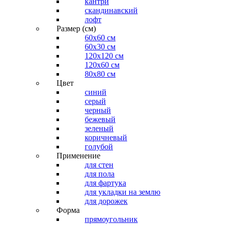
кантри
скандинавский
лофт
Размер (см)
60х60 см
60x30 см
120x120 см
120x60 см
80x80 см
Цвет
синий
серый
черный
бежевый
зеленый
коричневый
голубой
Применение
для стен
для пола
для фартука
для укладки на землю
для дорожек
Форма
прямоугольник