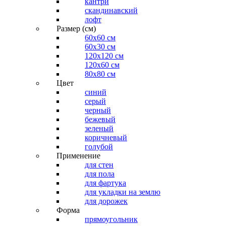
кантри
скандинавский
лофт
Размер (см)
60х60 см
60x30 см
120x120 см
120x60 см
80x80 см
Цвет
синий
серый
черный
бежевый
зеленый
коричневый
голубой
Применение
для стен
для пола
для фартука
для укладки на землю
для дорожек
Форма
прямоугольник