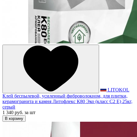
LITOKOL
Клей беспылевой, усиленный фиброволокном, для плитки,
керамогранита и камня Литофлекс К80 Эко (класс С2 Е) 25кг,
серый
1 340 руб.
за шт
В корзину