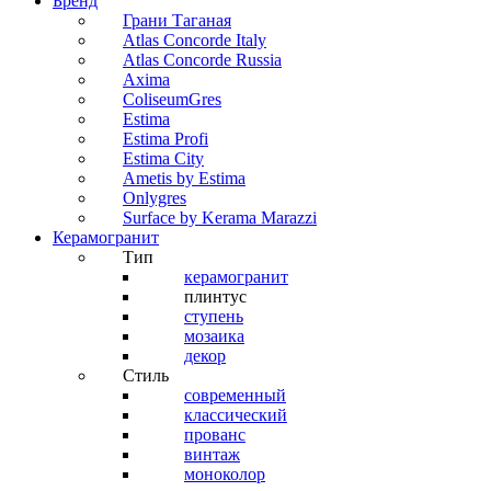
Бренд
Грани Таганая
Atlas Concorde Italy
Atlas Concorde Russia
Axima
ColiseumGres
Estima
Estima Profi
Estima City
Ametis by Estima
Onlygres
Surface by Kerama Marazzi
Керамогранит
Тип
керамогранит
плинтус
ступень
мозаика
декор
Стиль
современный
классический
прованс
винтаж
моноколор