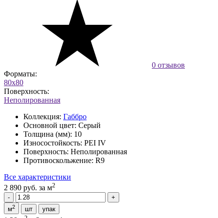
0 отзывов
Форматы:
80x80
Поверхность:
Неполированная
Коллекция:
Габбро
Основной цвет:
Серый
Толщина (мм):
10
Износостойкость:
PEI IV
Поверхность:
Неполированная
Противоскольжение:
R9
Все характеристики
2
2 890 руб.
за м
2
м
шт
упак
2