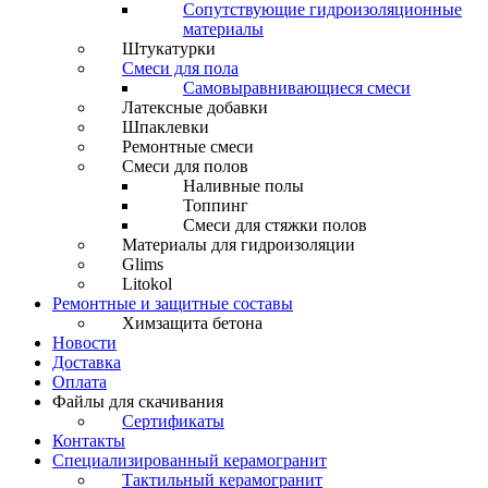
Сопутствующие гидроизоляционные
материалы
Штукатурки
Смеси для пола
Самовыравнивающиеся смеси
Латексные добавки
Шпаклевки
Ремонтные смеси
Смеси для полов
Наливные полы
Топпинг
Смеси для стяжки полов
Материалы для гидроизоляции
Glims
Litokol
Ремонтные и защитные составы
Химзащита бетона
Новости
Доставка
Оплата
Файлы для скачивания
Сертификаты
Контакты
Специализированный керамогранит
Тактильный керамогранит