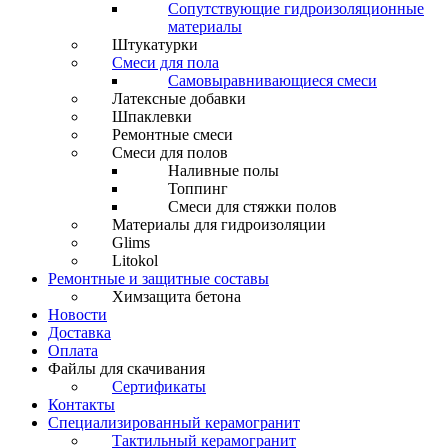
Сопутствующие гидроизоляционные
материалы
Штукатурки
Смеси для пола
Самовыравнивающиеся смеси
Латексные добавки
Шпаклевки
Ремонтные смеси
Смеси для полов
Наливные полы
Топпинг
Смеси для стяжки полов
Материалы для гидроизоляции
Glims
Litokol
Ремонтные и защитные составы
Химзащита бетона
Новости
Доставка
Оплата
Файлы для скачивания
Сертификаты
Контакты
Специализированный керамогранит
Тактильный керамогранит