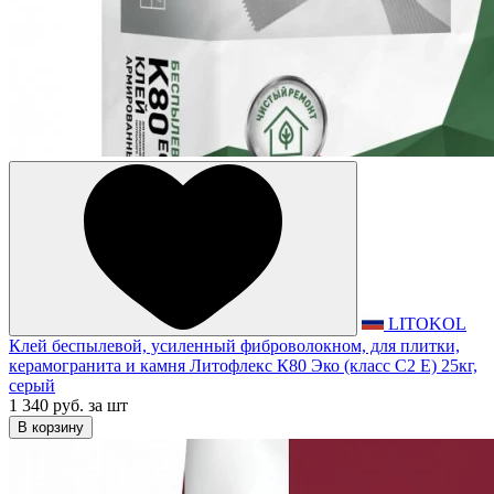
LITOKOL
Клей беспылевой, усиленный фиброволокном, для плитки,
керамогранита и камня Литофлекс К80 Эко (класс С2 Е) 25кг,
серый
1 340 руб.
за шт
В корзину