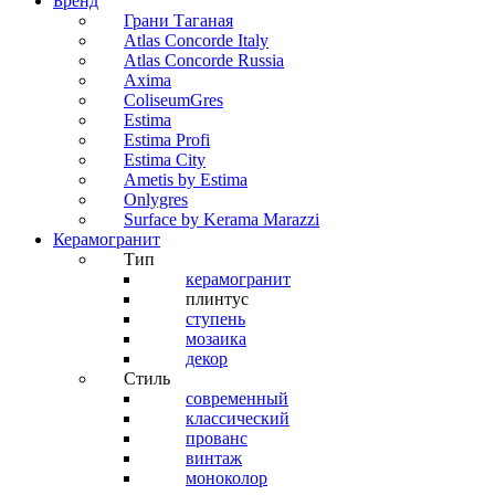
Бренд
Грани Таганая
Atlas Concorde Italy
Atlas Concorde Russia
Axima
ColiseumGres
Estima
Estima Profi
Estima City
Ametis by Estima
Onlygres
Surface by Kerama Marazzi
Керамогранит
Тип
керамогранит
плинтус
ступень
мозаика
декор
Стиль
современный
классический
прованс
винтаж
моноколор