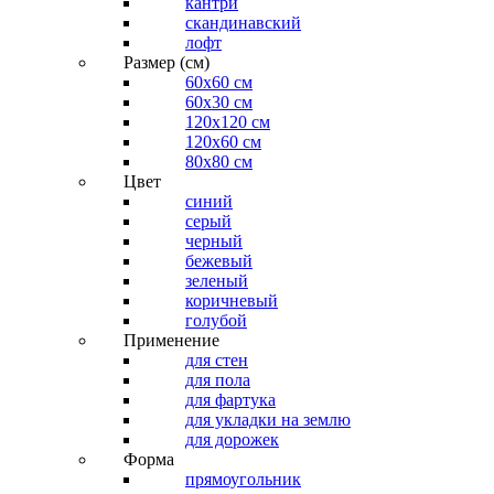
кантри
скандинавский
лофт
Размер (см)
60х60 см
60x30 см
120x120 см
120x60 см
80x80 см
Цвет
синий
серый
черный
бежевый
зеленый
коричневый
голубой
Применение
для стен
для пола
для фартука
для укладки на землю
для дорожек
Форма
прямоугольник