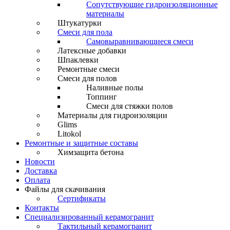
Сопутствующие гидроизоляционные
материалы
Штукатурки
Смеси для пола
Самовыравнивающиеся смеси
Латексные добавки
Шпаклевки
Ремонтные смеси
Смеси для полов
Наливные полы
Топпинг
Смеси для стяжки полов
Материалы для гидроизоляции
Glims
Litokol
Ремонтные и защитные составы
Химзащита бетона
Новости
Доставка
Оплата
Файлы для скачивания
Сертификаты
Контакты
Специализированный керамогранит
Тактильный керамогранит