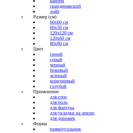
кантри
скандинавский
лофт
Размер (см)
60х60 см
60x30 см
120x120 см
120x60 см
80x80 см
Цвет
синий
серый
черный
бежевый
зеленый
коричневый
голубой
Применение
для стен
для пола
для фартука
для укладки на землю
для дорожек
Форма
прямоугольник