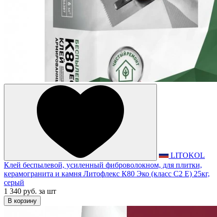
LITOKOL
Клей беспылевой, усиленный фиброволокном, для плитки,
керамогранита и камня Литофлекс К80 Эко (класс С2 Е) 25кг,
серый
1 340 руб.
за шт
В корзину