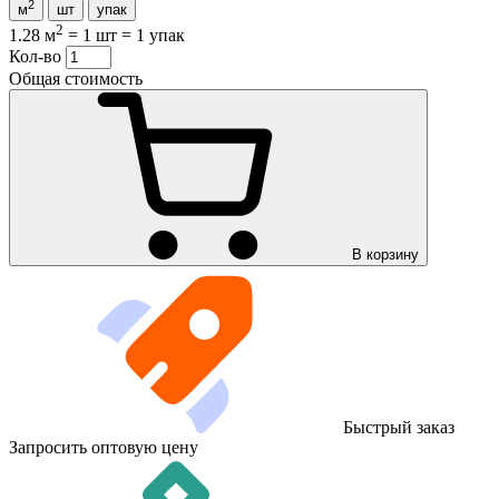
2
м
шт
упак
2
1.28 м
=
1 шт
=
1 упак
Кол-во
Общая стоимость
В корзину
Быстрый заказ
Запросить оптовую цену