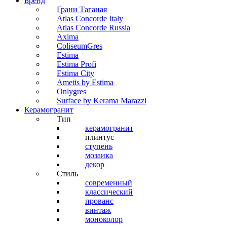
Бренд
Грани Таганая
Atlas Concorde Italy
Atlas Concorde Russia
Axima
ColiseumGres
Estima
Estima Profi
Estima City
Ametis by Estima
Onlygres
Surface by Kerama Marazzi
Керамогранит
Тип
керамогранит
плинтус
ступень
мозаика
декор
Стиль
современный
классический
прованс
винтаж
моноколор