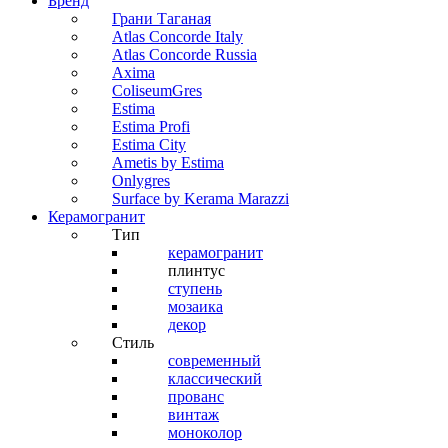
Бренд
Грани Таганая
Atlas Concorde Italy
Atlas Concorde Russia
Axima
ColiseumGres
Estima
Estima Profi
Estima City
Ametis by Estima
Onlygres
Surface by Kerama Marazzi
Керамогранит
Тип
керамогранит
плинтус
ступень
мозаика
декор
Стиль
современный
классический
прованс
винтаж
моноколор