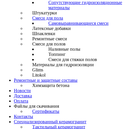
Сопутствующие гидроизоляционные
материалы
Штукатурки
Смеси для пола
Самовыравнивающиеся смеси
Латексные добавки
Шпаклевки
Ремонтные смеси
Смеси для полов
Наливные полы
Топпинг
Смеси для стяжки полов
Материалы для гидроизоляции
Glims
Litokol
Ремонтные и защитные составы
Химзащита бетона
Новости
Доставка
Оплата
Файлы для скачивания
Сертификаты
Контакты
Специализированный керамогранит
Тактильный керамогранит