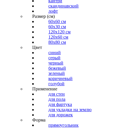
кантри
скандинавский
лофт
Размер (см)
60х60 см
60x30 см
120x120 см
120x60 см
80x80 см
Цвет
синий
серый
черный
бежевый
зеленый
коричневый
голубой
Применение
для стен
для пола
для фартука
для укладки на землю
для дорожек
Форма
прямоугольник