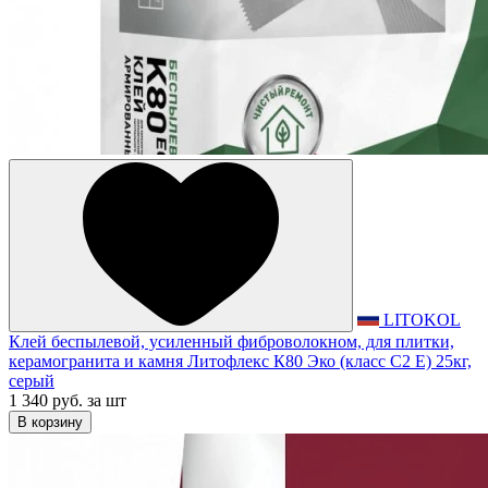
LITOKOL
Клей беспылевой, усиленный фиброволокном, для плитки,
керамогранита и камня Литофлекс К80 Эко (класс С2 Е) 25кг,
серый
1 340 руб.
за шт
В корзину