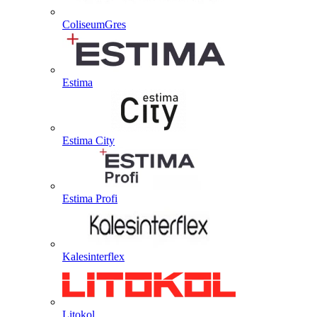
ColiseumGres
Estima
Estima City
Estima Profi
Kalesinterflex
Litokol