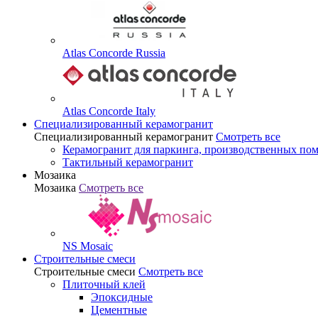
Atlas Concorde Russia
Atlas Concorde Italy
Специализированный керамогранит
Специализированный керамогранит
Смотреть все
Керамогранит для паркинга, производственных по
Тактильный керамогранит
Мозаика
Мозаика
Смотреть все
NS Mosaic
Строительные смеси
Строительные смеси
Смотреть все
Плиточный клей
Эпоксидные
Цементные