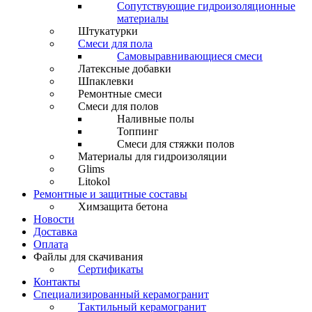
Сопутствующие гидроизоляционные
материалы
Штукатурки
Смеси для пола
Самовыравнивающиеся смеси
Латексные добавки
Шпаклевки
Ремонтные смеси
Смеси для полов
Наливные полы
Топпинг
Смеси для стяжки полов
Материалы для гидроизоляции
Glims
Litokol
Ремонтные и защитные составы
Химзащита бетона
Новости
Доставка
Оплата
Файлы для скачивания
Сертификаты
Контакты
Специализированный керамогранит
Тактильный керамогранит