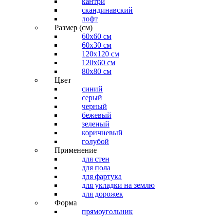
кантри
скандинавский
лофт
Размер (см)
60х60 см
60x30 см
120x120 см
120x60 см
80x80 см
Цвет
синий
серый
черный
бежевый
зеленый
коричневый
голубой
Применение
для стен
для пола
для фартука
для укладки на землю
для дорожек
Форма
прямоугольник