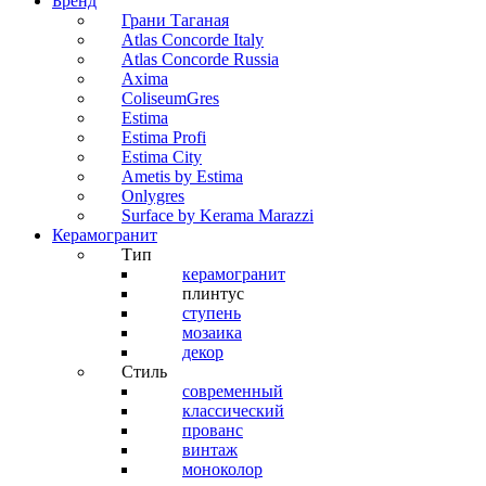
Бренд
Грани Таганая
Atlas Concorde Italy
Atlas Concorde Russia
Axima
ColiseumGres
Estima
Estima Profi
Estima City
Ametis by Estima
Onlygres
Surface by Kerama Marazzi
Керамогранит
Тип
керамогранит
плинтус
ступень
мозаика
декор
Стиль
современный
классический
прованс
винтаж
моноколор