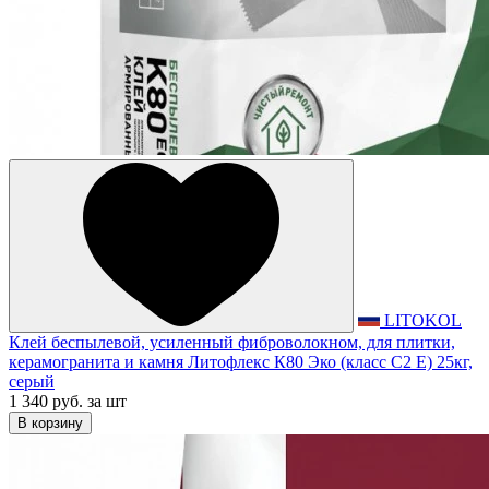
LITOKOL
Клей беспылевой, усиленный фиброволокном, для плитки,
керамогранита и камня Литофлекс К80 Эко (класс С2 Е) 25кг,
серый
1 340 руб.
за шт
В корзину