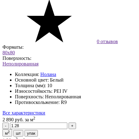
0 отзывов
Форматы:
80x80
Поверхность:
Неполированная
Коллекция:
Нолана
Основной цвет:
Белый
Толщина (мм):
10
Износостойкость:
PEI IV
Поверхность:
Неполированная
Противоскольжение:
R9
Все характеристики
2
2 890 руб.
за м
2
м
шт
упак
2