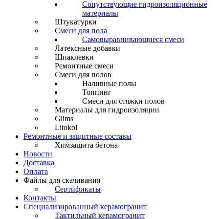
Сопутствующие гидроизоляционные
материалы
Штукатурки
Смеси для пола
Самовыравнивающиеся смеси
Латексные добавки
Шпаклевки
Ремонтные смеси
Смеси для полов
Наливные полы
Топпинг
Смеси для стяжки полов
Материалы для гидроизоляции
Glims
Litokol
Ремонтные и защитные составы
Химзащита бетона
Новости
Доставка
Оплата
Файлы для скачивания
Сертификаты
Контакты
Специализированный керамогранит
Тактильный керамогранит