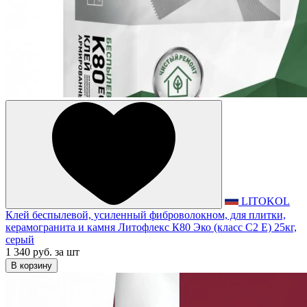
LITOKOL
Клей беспылевой, усиленный фиброволокном, для плитки,
керамогранита и камня Литофлекс К80 Эко (класс С2 Е) 25кг,
серый
1 340 руб.
за шт
В корзину