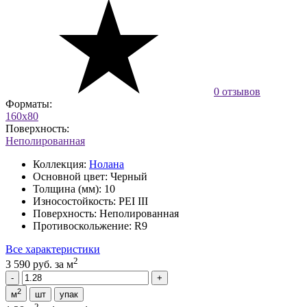
0 отзывов
Форматы:
160x80
Поверхность:
Неполированная
Коллекция:
Нолана
Основной цвет:
Черный
Толщина (мм):
10
Износостойкость:
PEI III
Поверхность:
Неполированная
Противоскольжение:
R9
Все характеристики
2
3 590 руб.
за м
2
м
шт
упак
2