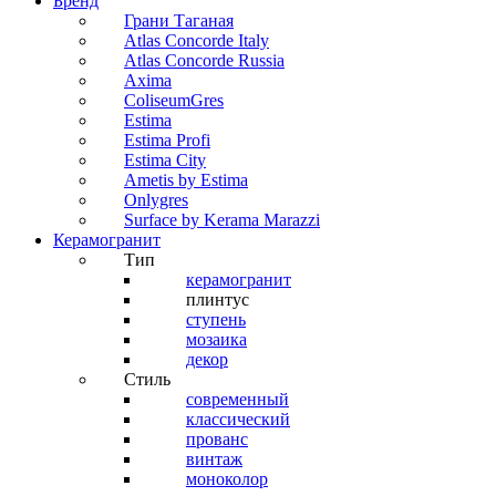
Бренд
Грани Таганая
Atlas Concorde Italy
Atlas Concorde Russia
Axima
ColiseumGres
Estima
Estima Profi
Estima City
Ametis by Estima
Onlygres
Surface by Kerama Marazzi
Керамогранит
Тип
керамогранит
плинтус
ступень
мозаика
декор
Стиль
современный
классический
прованс
винтаж
моноколор