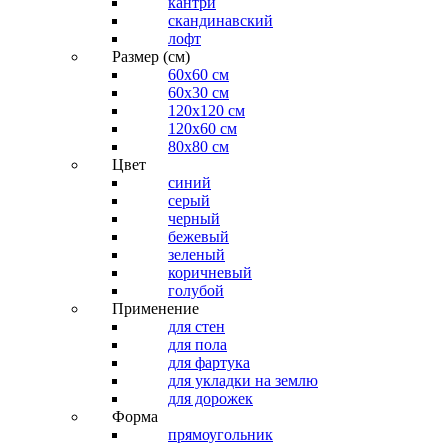
кантри
скандинавский
лофт
Размер (см)
60х60 см
60x30 см
120x120 см
120x60 см
80x80 см
Цвет
синий
серый
черный
бежевый
зеленый
коричневый
голубой
Применение
для стен
для пола
для фартука
для укладки на землю
для дорожек
Форма
прямоугольник