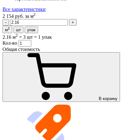
Все характеристики
2
2 154 руб.
за м
2
м
шт
упак
2
2.16 м
=
3 шт
=
1 упак
Кол-во
Общая стоимость
В корзину