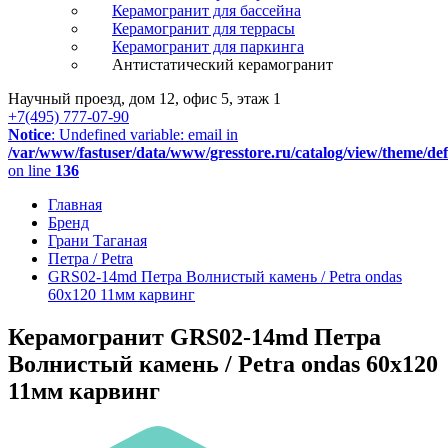
Керамогранит для бассейна
Керамогранит для террасы
Керамогранит для паркинга
Антистатический керамогранит
Научный проезд, дом 12, офис 5, этаж 1
+7(495) 777-07-90
Notice
: Undefined variable: email in
/var/www/fastuser/data/www/gresstore.ru/catalog/view/theme/de
on line
136
Главная
Бренд
Грани Таганая
Петра / Petra
GRS02-14md Петра Волнистый камень / Petra ondas
60x120 11мм карвинг
Керамогранит GRS02-14md Петра
Волнистый камень / Petra ondas 60x120
11мм карвинг