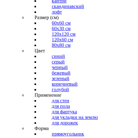
кантри
скандинавский
лофт
Размер (см)
60х60 см
60x30 см
120x120 см
120x60 см
80x80 см
Цвет
синий
серый
черный
бежевый
зеленый
коричневый
голубой
Применение
для стен
для пола
для фартука
для укладки на землю
для дорожек
Форма
прямоугольник