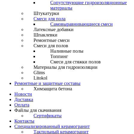
Сопутствующие гидроизоляционные
материалы
Штукатурки
Смеси для пола
Самовыравнивающиеся смеси
Латексные добавки
Шпаклевки
Ремонтные смеси
Смеси для полов
Наливные полы
Топпинг
Смеси для стяжки полов
Материалы для гидроизоляции
Glims
Litokol
Ремонтные и защитные составы
Химзащита бетона
Новости
Доставка
Оплата
Файлы для скачивания
Сертификаты
Контакты
Специализированный керамогранит
Тактильный керамогранит