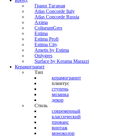
Бренд
Грани Таганая
Atlas Concorde Italy
Atlas Concorde Russia
Axima
ColiseumGres
Estima
Estima Profi
Estima City
Ametis by Estima
Onlygres
Surface by Kerama Marazzi
Керамогранит
Тип
керамогранит
плинтус
ступень
мозаика
декор
Стиль
современный
классический
прованс
винтаж
моноколор