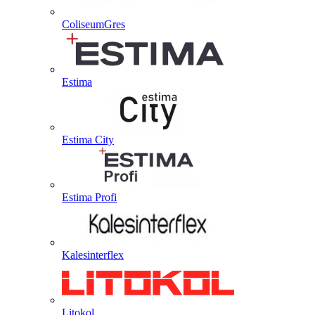
ColiseumGres
Estima
Estima City
Estima Profi
Kalesinterflex
Litokol