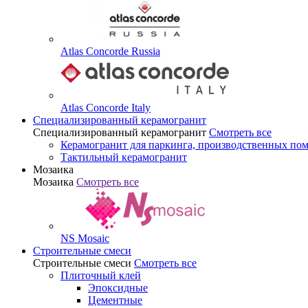
Atlas Concorde Russia
Atlas Concorde Italy
Специализированный керамогранит
Специализированный керамогранит
Смотреть все
Керамогранит для паркинга, производственных по
Тактильный керамогранит
Мозаика
Мозаика
Смотреть все
NS Mosaic
Строительные смеси
Строительные смеси
Смотреть все
Плиточный клей
Эпоксидные
Цементные