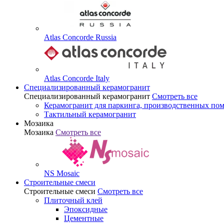
Atlas Concorde Russia
Atlas Concorde Italy
Специализированный керамогранит
Специализированный керамогранит
Смотреть все
Керамогранит для паркинга, производственных по
Тактильный керамогранит
Мозаика
Мозаика
Смотреть все
NS Mosaic
Строительные смеси
Строительные смеси
Смотреть все
Плиточный клей
Эпоксидные
Цементные