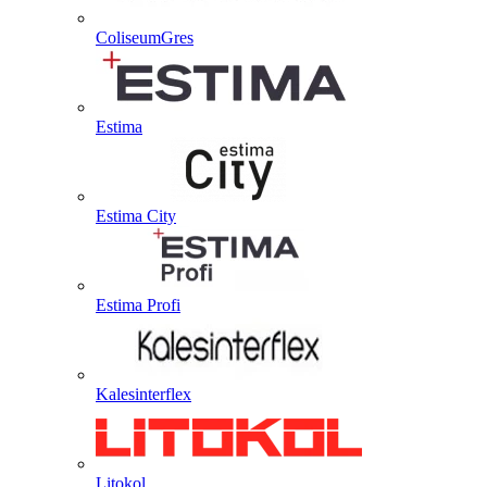
ColiseumGres
Estima
Estima City
Estima Profi
Kalesinterflex
Litokol