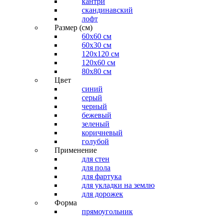
кантри
скандинавский
лофт
Размер (см)
60х60 см
60x30 см
120x120 см
120x60 см
80x80 см
Цвет
синий
серый
черный
бежевый
зеленый
коричневый
голубой
Применение
для стен
для пола
для фартука
для укладки на землю
для дорожек
Форма
прямоугольник