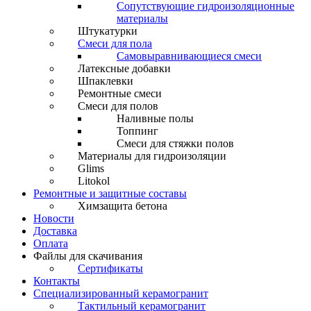
Сопутствующие гидроизоляционные
материалы
Штукатурки
Смеси для пола
Самовыравнивающиеся смеси
Латексные добавки
Шпаклевки
Ремонтные смеси
Смеси для полов
Наливные полы
Топпинг
Смеси для стяжки полов
Материалы для гидроизоляции
Glims
Litokol
Ремонтные и защитные составы
Химзащита бетона
Новости
Доставка
Оплата
Файлы для скачивания
Сертификаты
Контакты
Специализированный керамогранит
Тактильный керамогранит