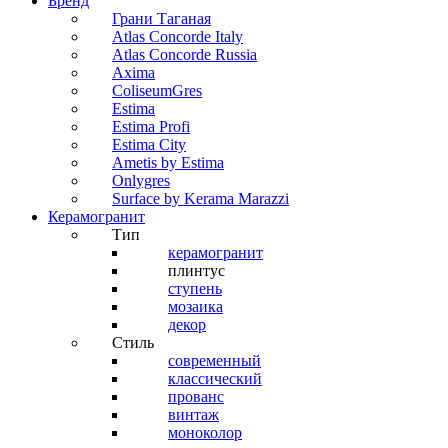
Бренд
Грани Таганая
Atlas Concorde Italy
Atlas Concorde Russia
Axima
ColiseumGres
Estima
Estima Profi
Estima City
Ametis by Estima
Onlygres
Surface by Kerama Marazzi
Керамогранит
Тип
керамогранит
плинтус
ступень
мозаика
декор
Стиль
современный
классический
прованс
винтаж
моноколор