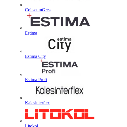
ColiseumGres
Estima
Estima City
Estima Profi
Kalesinterflex
Litokol