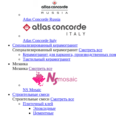
Atlas Concorde Russia
Atlas Concorde Italy
Специализированный керамогранит
Специализированный керамогранит
Смотреть все
Керамогранит для паркинга, производственных по
Тактильный керамогранит
Мозаика
Мозаика
Смотреть все
NS Mosaic
Строительные смеси
Строительные смеси
Смотреть все
Плиточный клей
Эпоксидные
Цементные