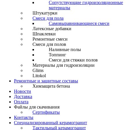
Сопутствующие гидроизоляционные
материалы
Штукатурки
Смеси для пола
Самовыравнивающиеся смеси
Латексные добавки
Шпаклевки
Ремонтные смеси
Смеси для полов
Наливные полы
Топпинг
Смеси для стяжки полов
Материалы для гидроизоляции
Glims
Litokol
Ремонтные и защитные составы
Химзащита бетона
Новости
Доставка
Оплата
Файлы для скачивания
Сертификаты
Контакты
Специализированный керамогранит
Тактильный керамогранит