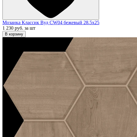
Мозаика Классик Вуд CW04 бежевый 28.5x25
1 230 руб.
за шт
В корзину