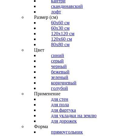
кантри
скандинавский
лофт
Размер (см)
60х60 см
60x30 см
120x120 см
120x60 см
80x80 см
Цвет
синий
серый
черный
бежевый
зеленый
коричневый
голубой
Применение
для стен
для пола
для фартука
для укладки на землю
для дорожек
Форма
прямоугольник