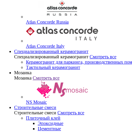
Atlas Concorde Russia
Atlas Concorde Italy
Специализированный керамогранит
Специализированный керамогранит
Смотреть все
Керамогранит для паркинга, производственных по
Тактильный керамогранит
Мозаика
Мозаика
Смотреть все
NS Mosaic
Строительные смеси
Строительные смеси
Смотреть все
Плиточный клей
Эпоксидные
Цементные