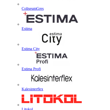
ColiseumGres
Estima
Estima City
Estima Profi
Kalesinterflex
Litokol