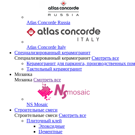
Atlas Concorde Russia
Atlas Concorde Italy
Специализированный керамогранит
Специализированный керамогранит
Смотреть все
Керамогранит для паркинга, производственных по
Тактильный керамогранит
Мозаика
Мозаика
Смотреть все
NS Mosaic
Строительные смеси
Строительные смеси
Смотреть все
Плиточный клей
Эпоксидные
Цементные