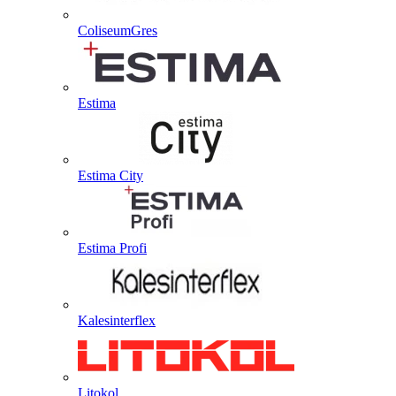
ColiseumGres
Estima
Estima City
Estima Profi
Kalesinterflex
Litokol