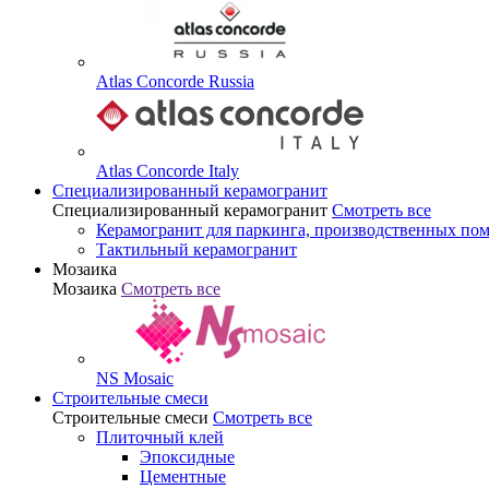
Atlas Concorde Russia
Atlas Concorde Italy
Специализированный керамогранит
Специализированный керамогранит
Смотреть все
Керамогранит для паркинга, производственных по
Тактильный керамогранит
Мозаика
Мозаика
Смотреть все
NS Mosaic
Строительные смеси
Строительные смеси
Смотреть все
Плиточный клей
Эпоксидные
Цементные