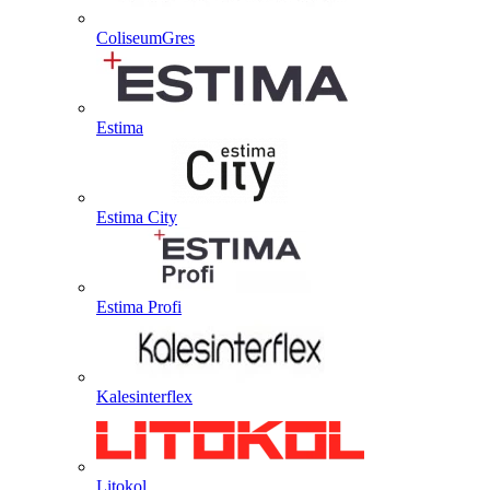
ColiseumGres
Estima
Estima City
Estima Profi
Kalesinterflex
Litokol