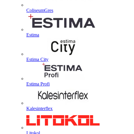
ColiseumGres
Estima
Estima City
Estima Profi
Kalesinterflex
Litokol