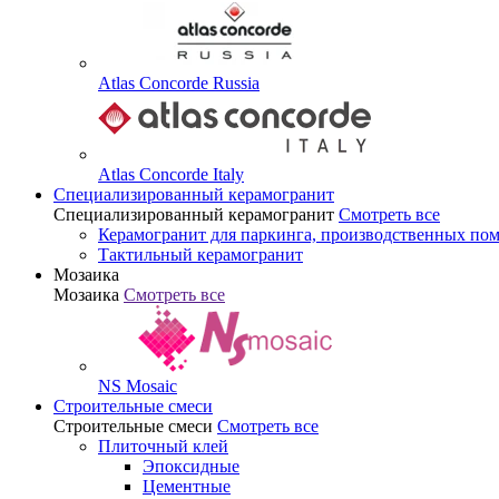
Atlas Concorde Russia
Atlas Concorde Italy
Специализированный керамогранит
Специализированный керамогранит
Смотреть все
Керамогранит для паркинга, производственных по
Тактильный керамогранит
Мозаика
Мозаика
Смотреть все
NS Mosaic
Строительные смеси
Строительные смеси
Смотреть все
Плиточный клей
Эпоксидные
Цементные