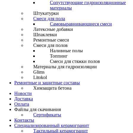
Сопутствующие гидроизоляционные
материалы
Штукатурки
Смеси для пола
Самовыравнивающиеся смеси
Латексные добавки
Шпаклевки
Ремонтные смеси
Смеси для полов
Наливные полы
Топпинг
Смеси для стяжки полов
Материалы для гидроизоляции
Glims
Litokol
Ремонтные и защитные составы
Химзащита бетона
Новости
Доставка
Оплата
Файлы для скачивания
Сертификаты
Контакты
Специализированный керамогранит
Тактильный керамогранит