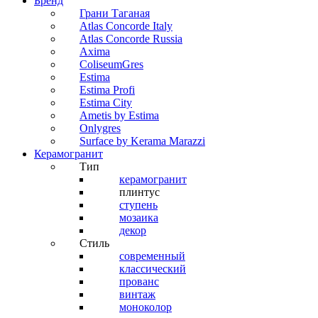
Бренд
Грани Таганая
Atlas Concorde Italy
Atlas Concorde Russia
Axima
ColiseumGres
Estima
Estima Profi
Estima City
Ametis by Estima
Onlygres
Surface by Kerama Marazzi
Керамогранит
Тип
керамогранит
плинтус
ступень
мозаика
декор
Стиль
современный
классический
прованс
винтаж
моноколор