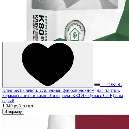
LITOKOL
Клей беспылевой, усиленный фиброволокном, для плитки,
керамогранита и камня Литофлекс К80 Эко (класс С2 Е) 25кг,
серый
1 340 руб.
за шт
В корзину