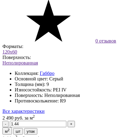
0 отзывов
Форматы:
120x60
Поверхность:
Неполированная
Коллекция:
Габбро
Основной цвет:
Серый
Толщина (мм):
9
Износостойкость:
PEI IV
Поверхность:
Неполированная
Противоскольжение:
R9
Все характеристики
2
2 490 руб.
за м
2
м
шт
упак
2