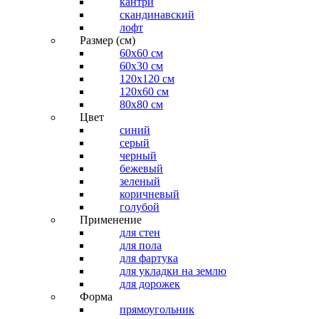
кантри
скандинавский
лофт
Размер (см)
60х60 см
60x30 см
120x120 см
120x60 см
80x80 см
Цвет
синий
серый
черный
бежевый
зеленый
коричневый
голубой
Применение
для стен
для пола
для фартука
для укладки на землю
для дорожек
Форма
прямоугольник